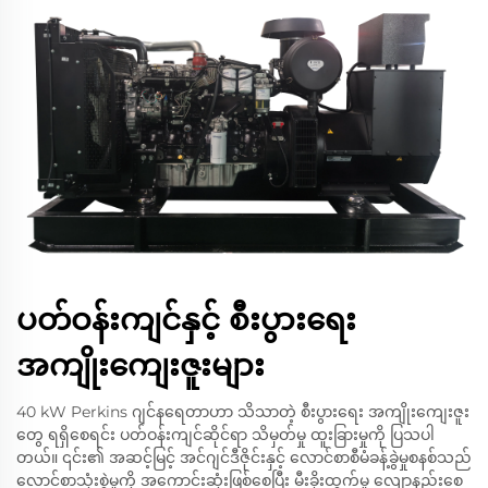
ပတ်ဝန်းကျင်နှင့် စီးပွားရေး
အကျိုးကျေးဇူးများ
40 kW Perkins ဂျင်နရေတာဟာ သိသာတဲ့ စီးပွားရေး အကျိုးကျေးဇူး
တွေ ရရှိစေရင်း ပတ်ဝန်းကျင်ဆိုင်ရာ သိမှတ်မှု ထူးခြားမှုကို ပြသပါ
တယ်။ ၎င်း၏ အဆင့်မြင့် အင်ဂျင်ဒီဇိုင်းနှင့် လောင်စာစီမံခန့်ခွဲမှုစနစ်သည်
လောင်စာသုံးစွဲမှုကို အကောင်းဆုံးဖြစ်စေပြီး မီးခိုးထွက်မှု လျော့နည်းစေ