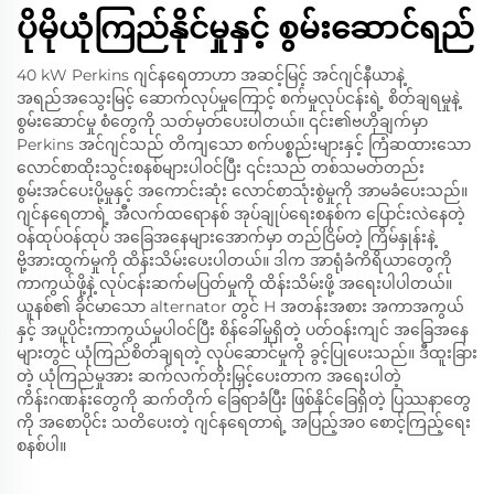
ပိုမိုယုံကြည်နိုင်မှုနှင့် စွမ်းဆောင်ရည်
40 kW Perkins ဂျင်နရေတာဟာ အဆင့်မြင့် အင်ဂျင်နီယာနဲ့
အရည်အသွေးမြင့် ဆောက်လုပ်မှုကြောင့် စက်မှုလုပ်ငန်းရဲ့ စိတ်ချရမှုနဲ့
စွမ်းဆောင်မှု စံတွေကို သတ်မှတ်ပေးပါတယ်။ ၎င်း၏ဗဟိုချက်မှာ
Perkins အင်ဂျင်သည် တိကျသော စက်ပစ္စည်းများနှင့် ကြံဆထားသော
လောင်စာထိုးသွင်းစနစ်များပါဝင်ပြီး ၎င်းသည် တစ်သမတ်တည်း
စွမ်းအင်ပေးပို့မှုနှင့် အကောင်းဆုံး လောင်စာသုံးစွဲမှုကို အာမခံပေးသည်။
ဂျင်နရေတာရဲ့ အီလက်ထရောနစ် အုပ်ချုပ်ရေးစနစ်က ပြောင်းလဲနေတဲ့
ဝန်ထုပ်ဝန်ထုပ် အခြေအနေများအောက်မှာ တည်ငြိမ်တဲ့ ကြိမ်နှုန်းနဲ့
ဗို့အားထွက်မှုကို ထိန်းသိမ်းပေးပါတယ်။ ဒါက အာရုံခံကိရိယာတွေကို
ကာကွယ်ဖို့နဲ့ လုပ်ငန်းဆက်မပြတ်မှုကို ထိန်းသိမ်းဖို့ အရေးပါပါတယ်။
ယူနစ်၏ ခိုင်မာသော alternator တွင် H အတန်းအစား အကာအကွယ်
နှင့် အပူပိုင်းကာကွယ်မှုပါဝင်ပြီး စိန်ခေါ်မှုရှိတဲ့ ပတ်ဝန်းကျင် အခြေအနေ
များတွင် ယုံကြည်စိတ်ချရတဲ့ လုပ်ဆောင်မှုကို ခွင့်ပြုပေးသည်။ ဒီထူးခြား
တဲ့ ယုံကြည်မှုအား ဆက်လက်တိုးမြှင့်ပေးတာက အရေးပါတဲ့
ကိန်းဂဏန်းတွေကို ဆက်တိုက် ခြေရာခံပြီး ဖြစ်နိုင်ခြေရှိတဲ့ ပြဿနာတွေ
ကို အစောပိုင်း သတိပေးတဲ့ ဂျင်နရေတာရဲ့ အပြည့်အဝ စောင့်ကြည့်ရေး
စနစ်ပါ။