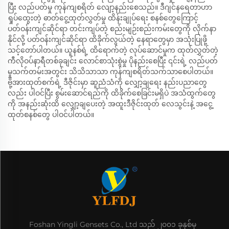
ပြီး လည်ပတ်မှု ကုန်ကျစရိတ် လျော့နည်းစေသည်။ ဒီဂျင်နရေတာဟာ
ရှုပ်ထွေးတဲ့ ဓာတ်ငွေ့ထုတ်လွှတ်မှု ထိန်းချုပ်ရေး စနစ်တွေကြောင့်
ပတ်ဝန်းကျင်ဆိုင်ရာ တင်းကျပ်တဲ့ စည်းမျဉ်းစည်းကမ်းတွေကို လိုက်နာ
နိုင်လို့ ပတ်ဝန်းကျင်ဆိုင်ရာ ထိခိုက်လွယ်တဲ့ နေရာတွေမှာ အသုံးပြုဖို့
သင့်တော်ပါတယ်။ ယူနစ်ရဲ့ ထိရောက်တဲ့ လုပ်ဆောင်မှုက ထုတ်လွှတ်တဲ့
ကီလိုဝပ်နာရီတစ်ခုချင်း လောင်စာသုံးစွဲမှု ပိုနည်းစေပြီး ၎င်းရဲ့ လည်ပတ်
မှုသက်တမ်းအတွင်း သိသိသာသာ ကုန်ကျစရိတ်သက်သာစေပါတယ်။
ဗို့အားထုတ်စက်ရဲ့ ဒီဇိုင်းမှာ ဆူညံသံကို လျှော့ချရေး နည်းပညာတွေ
လည်း ပါဝင်ပြီး စွမ်းဆောင်ရည်ကို ထိခိုက်စေခြင်းမရှိပဲ အသံထွက်တွေ
ကို အနည်းဆုံးထိ လျှော့ချပေးတဲ့ အထူးဒီဇိုင်းထုတ် လေသွင်းနဲ့ အငွေ့
ထုတ်စနစ်တွေ ပါဝင်ပါတယ်။
Foshan Yingli Gensets Co., Ltd သည် ၂၀၀၁ ခုနှစ်မှ