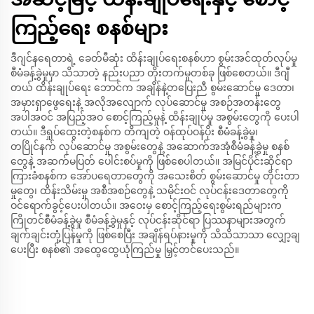
ကြည့်ရေး စနစ်များ
ဒီဂျင်နရေတာရဲ့ ခေတ်မီဆုံး ထိန်းချုပ်ရေးစနစ်ဟာ စွမ်းအင်ထုတ်လုပ်မှု
စီမံခန့်ခွဲမှုမှာ သိသာတဲ့ နည်းပညာ တိုးတက်မှုတစ်ခု ဖြစ်စေတယ်။ ဒီဂျီ
တယ် ထိန်းချုပ်ရေး ဘောင်က အချိန်နဲ့တပြေးညီ စွမ်းဆောင်မှု ဒေတာ၊
အမှားရှာဖွေရေးနဲ့ အလိုအလျောက် လုပ်ဆောင်မှု အစဉ်အတန်းတွေ
အပါအဝင် အပြည့်အဝ စောင့်ကြည့်မှုနဲ့ ထိန်းချုပ်မှု အစွမ်းတွေကို ပေးပါ
တယ်။ ဒီရှုပ်ထွေးတဲ့စနစ်က တိကျတဲ့ ဝန်ထုပ်ဝန်ပိုး စီမံခန့်ခွဲမှု၊
တပြိုင်နက် လုပ်ဆောင်မှု အစွမ်းတွေနဲ့ အဆောက်အအုံစီမံခန့်ခွဲမှု စနစ်
တွေနဲ့ အဆက်မပြတ် ပေါင်းစပ်မှုကို ဖြစ်စေပါတယ်။ အမြင်ပိုင်းဆိုင်ရာ
ကြားခံစနစ်က အော်ပရေတာတွေကို အသေးစိတ် စွမ်းဆောင်မှု တိုင်းတာ
မှုတွေ၊ ထိန်းသိမ်းမှု အစီအစဉ်တွေနဲ့ သမိုင်းဝင် လုပ်ငန်းဒေတာတွေကို
ဝင်ရောက်ခွင့်ပေးပါတယ်။ အဝေးမှ စောင့်ကြည့်ရေးစွမ်းရည်များက
ကြိုတင်စီမံခန့်ခွဲမှု စီမံခန့်ခွဲမှုနှင့် လုပ်ငန်းဆိုင်ရာ ပြဿနာများအတွက်
ချက်ချင်းတုံ့ပြန်မှုကို ဖြစ်စေပြီး အချိန်ရပ်နားမှုကို သိသိသာသာ လျှော့ချ
ပေးပြီး စနစ်၏ အထွေထွေယုံကြည်မှု မြှင့်တင်ပေးသည်။