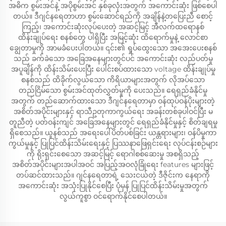
အဓိက စွမ်းအင်နဲ့ အပိုစွမ်းအင် နှစ်ခုလုံးအတွက် အကောင်းဆုံး ဖြစ်စေပါ
တယ်။ ဒီဂျင်နရေတာဟာ စွမ်းဆောင်ရည်ကို အချိန်နဲ့တပြေးညီ စောင့်
ကြည့်၊ အကောင်းဆုံးလုပ်ပေးတဲ့ အဆင့်မြင့် အီလက်ထရောနစ်
ထိန်းချုပ်ရေး စနစ်တွေ ပါရှိပြီး အမြင့်ဆုံး ထိရောက်မှုနဲ့ လောင်စာ
ချွေတာမှုကို အာမခံပေးပါတယ်။ ၎င်း၏ ရှုပ်ထွေးသော အအေးပေးစနစ်
သည် ခက်ခဲသော အခြေအနေများတွင်ပင် အကောင်းဆုံး လည်ပတ်မှု
အပူချိန်ကို ထိန်းသိမ်းပေးပြီး ပေါင်းစပ်ထားသော voltage ထိန်းချုပ်မှု
စနစ်သည် ထိခိုက်လွယ်သော ကိရိယာများအတွက် လိုအပ်သော
တည်ငြိမ်သော စွမ်းအင်ထုတ်လွှတ်မှုကို ပေးသည်။ ရေရှည်ခံနိုင်မှု
အတွက် တည်ဆောက်ထားသော ဒီဂျင်နရေတာမှာ ဝန်ထုပ်ဝန်ပိုးများတဲ့
အစိတ်အပိုင်းများနှင့် ရာသီဥတုကာကွယ်ရေး အခန်းတစ်ခုပါဝင်ပြီး မ
တူညီတဲ့ ပတ်ဝန်းကျင် အခြေအနေများတွင် ရေရှည်ခံနိုင်မှုနှင့် စိတ်ချရမှု
ရှိစေသည်။ ယူနစ်သည် အရေးပေါ်ပိတ်ပစ်ခြင်း ယန္တရားများ၊ ဝန်ပိမှုကာ
ကွယ်မှုနှင့် ပြုပြင်ထိန်းသိမ်းရေးနှင့် ပြဿနာဖြေရှင်းရေး လုပ်ငန်းစဉ်များ
ကို ရိုးရှင်းစေသော အဆင့်မြင့် ရောဂါစစ်ဆေးမှု အစရှိသည့်
အစိတ်အပိုင်းများအပါအဝင် အပြည့်အဝလုံခြုံရေး features များဖြင့်
တပ်ဆင်ထားသည်။ ဂျင်နရေတာရဲ့ သေးငယ်တဲ့ ဒီဇိုင်းက နေရာကို
အကောင်းဆုံး အသုံးပြုနိုင်စေပြီး ပုံမှန် ပြုပြင်ထိန်းသိမ်းမှုအတွက်
လွယ်ကူစွာ ဝင်ရောက်နိုင်စေပါတယ်။