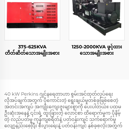
375-625KVA
1250-2000KVA ဖွင့်ထား
တိတ်ဆိတ်သောအမျိုးအစား
သောအမျိုးအစား
40 kW Perkins ဂျင်နရေတာဟာ စွမ်းအင်ထုတ်လုပ်ရေး
လိုအပ်ချက်အတွက် ပိုကောင်းတဲ့ ရွေးချယ်မှုတစ်ခုဖြစ်စေတဲ့
အတင်းအကျပ် အကျိုးကျေးဇူးများစွာကို ပေးပါတယ်။ ပထမ
ဦးဆုံးအနေနဲ့ ၎င်းရဲ့ ထူးခြားတဲ့ လောင်စာ ထိရောက်မှုက ပိုနိမ့်
တဲ့ လည်ပတ်မှု ကုန်ကျစရိတ်နဲ့ ပတ်ဝန်းကျင် သက်ရောက်မှု
လျော့နည်းစေပြီး စီးပွားရေးနဲ့ ပတ်ဝန်းကျင် နှစ်ခုစလုံးအတွက်