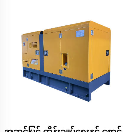
အဆင့်မြင့် ထိန်းချုပ်ရေးနှင့် စောင့်