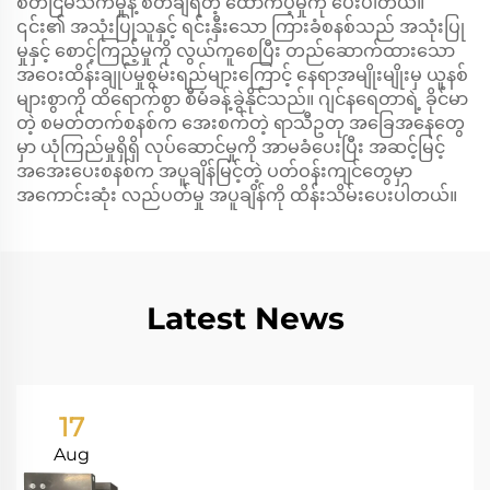
စိတ်ငြိမ်သက်မှုနဲ့ စိတ်ချရတဲ့ ထောက်ပံ့မှုကို ပေးပါတယ်။
၎င်း၏ အသုံးပြုသူနှင့် ရင်းနှီးသော ကြားခံစနစ်သည် အသုံးပြု
မှုနှင့် စောင့်ကြည့်မှုကို လွယ်ကူစေပြီး တည်ဆောက်ထားသော
အဝေးထိန်းချုပ်မှုစွမ်းရည်များကြောင့် နေရာအမျိုးမျိုးမှ ယူနစ်
များစွာကို ထိရောက်စွာ စီမံခန့်ခွဲနိုင်သည်။ ဂျင်နရေတာရဲ့ ခိုင်မာ
တဲ့ စမတ်တက်စနစ်က အေးစက်တဲ့ ရာသီဥတု အခြေအနေတွေ
မှာ ယုံကြည်မှုရှိရှိ လုပ်ဆောင်မှုကို အာမခံပေးပြီး အဆင့်မြင့်
အအေးပေးစနစ်က အပူချိန်မြင့်တဲ့ ပတ်ဝန်းကျင်တွေမှာ
အကောင်းဆုံး လည်ပတ်မှု အပူချိန်ကို ထိန်းသိမ်းပေးပါတယ်။
Latest News
17
Aug