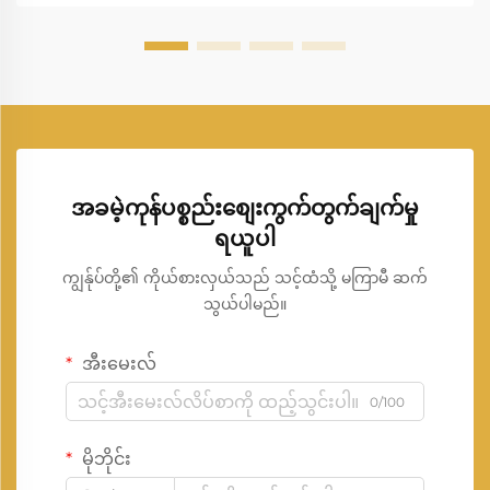
သေချာစေပါသည်။ အများ...
အခမဲ့ကုန်ပစ္စည်းစျေးကွက်တွက်ချက်မှု
ရယူပါ
ကျွန်ုပ်တို့၏ ကိုယ်စားလှယ်သည် သင့်ထံသို့ မကြာမီ ဆက်
သွယ်ပါမည်။
အီးမေးလ်
0/100
မိုဘိုင်း