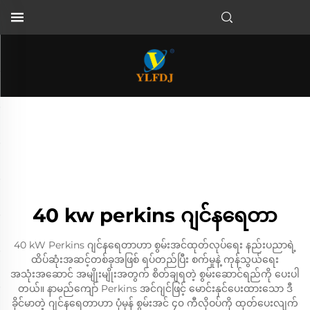
40 kw perkins ဂျင်နရေတာ
40 kW Perkins ဂျင်နရေတာဟာ စွမ်းအင်ထုတ်လုပ်ရေး နည်းပညာရဲ့
ထိပ်ဆုံးအဆင့်တစ်ခုအဖြစ် ရပ်တည်ပြီး စက်မှုနဲ့ ကုန်သွယ်ရေး
အသုံးအဆောင် အမျိုးမျိုးအတွက် စိတ်ချရတဲ့ စွမ်းဆောင်ရည်ကို ပေးပါ
တယ်။ နာမည်ကျော် Perkins အင်ဂျင်ဖြင့် မောင်းနှင်ပေးထားသော ဒီ
ခိုင်မာတဲ့ ဂျင်နရေတာဟာ ပုံမှန် စွမ်းအင် ၄၀ ကီလိုဝပ်ကို ထုတ်ပေးလျက်