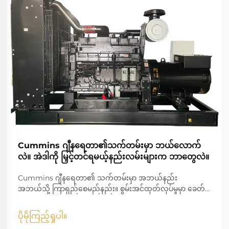
Cummins ဂျီနရေတာ၏သက်တမ်းမှာ ဘယ်လောက်
လဲ။ အဲဒါကို မြှင့်တင်ရမယ့်နည်းလမ်းများက ဘာတွေလဲ။
Cummins ဂျီနရေတာ၏ သက်တမ်းမှာ အဘယ်နည်း
အဘယ်သို့ ကြာရှည်စေမည်နည်း။ စွမ်းအင်ထုတ်လုပ်မှုမှာ ခေတ်မှီ
ဘဝတွင် အဓိက အခန်းကဏ္ဍမှ ပါဝင်ပြီး အိမ်များ၊ စီးပွားရေး
လုပ်ငန်းများ၊ ကျန်းမာရေးစောင့်ရှောက်မှု အဖွဲ့အစည်းများ၊ စက်မှု
ပိုမိုကြည့်ရှုပါ။
လုပ်ငန်းများကို ရပ်ဆိုင်းမှုမရှိ ဆက်လက်လည်ပတ်နေစေရန်