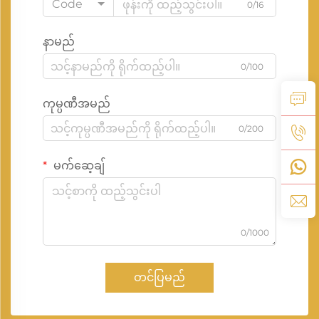
Code
0/16
နာမည်
0/100
ကုမ္ပဏီအမည်
0/200
မက်ဆေ့ချ်
0/1000
တင်ပြမည်