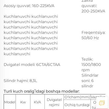
Zaxira
Asosiy quvvat: 160-225KVA
quvvati:
200-250KVA
Kuchlanuvchi kuchlanuvchi
kuchlanuvchi kuchlanuvchi
kuchlanuvchi kuchlanuvchi
kuchlanuvchi kuchlanuvchi
Freqentsiya:
kuchlanuvchi kuchlanuvchi
50/60 Hz
kuchlanuvchi kuchlanuvchi
kuchlanuvchi kuchlanuvchi
kuchlanuvchi
Tezlik:
Dvigatel modeli: 6CTA/6CTAA
1500/1800
rpm
Silindrlar
Silindr hajmi: 8,3L
soni: 6
silindr
Turli kuch oraligʻidagi boshqa modellar:
O'lcham(mm)
Vazn(kg)
Dvigatel
Model
Kw
KVA
Ochiq
rejimi
Ochiq turdagi
turdagi