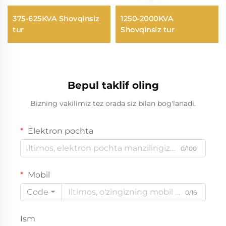
375-625KVA Shovqinsiz
1250-2000KVA
tur
Shovqinsiz tur
Bepul taklif oling
Bizning vakilimiz tez orada siz bilan bog'lanadi.
Elektron pochta
0/100
Mobil
Code
0/16
Ism