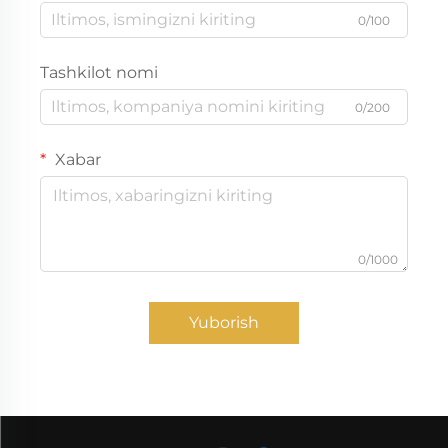
0/100
Tashkilot nomi
0/200
Xabar
0/1000
Yuborish