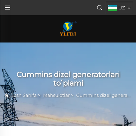
UZ
Cummins dizel generatorlari
toʻplami
Bosh Sahifa
>
Mahsulotlar
>
Cummins dizel generatorlari toʻplami