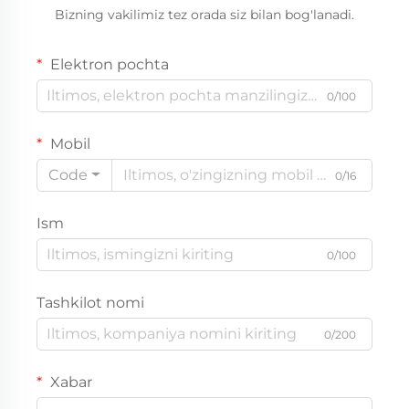
Bizning vakilimiz tez orada siz bilan bog'lanadi.
Elektron pochta
0/100
Mobil
Code
0/16
Ism
0/100
Tashkilot nomi
0/200
Xabar