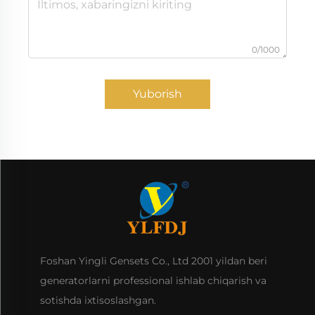
0/1000
Yuborish
Foshan Yingli Gensets Co., Ltd 2001 yildan beri
generatorlarni professional ishlab chiqarish va
sotishda ixtisoslashgan.