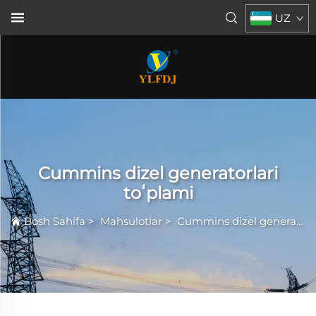
UZ
Cummins dizel generatorlari
toʻplami
Bosh Sahifa
>
Mahsulotlar
>
Cummins dizel generatorlari toʻplami