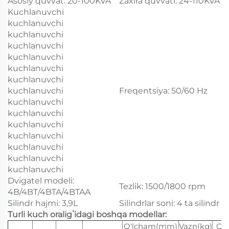
Asosiy quvvat: 20-100KVA
Zaxira quvvati: 24-110KVA
Kuchlanuvchi
kuchlanuvchi
kuchlanuvchi
kuchlanuvchi
kuchlanuvchi
kuchlanuvchi
kuchlanuvchi
kuchlanuvchi
Freqentsiya: 50/60 Hz
kuchlanuvchi
kuchlanuvchi
kuchlanuvchi
kuchlanuvchi
kuchlanuvchi
kuchlanuvchi
kuchlanuvchi
Dvigatel modeli:
Tezlik: 1500/1800 rpm
4B/4BT/4BTA/4BTAA
Silindr hajmi: 3,9L
Silindrlar soni: 4 ta silindr
Turli kuch oraligʻidagi boshqa modellar:
O'lcham(mm)
Vazn(kg)
O'