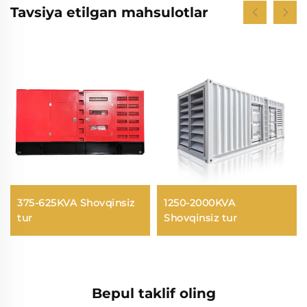
Tavsiya etilgan mahsulotlar
375-625KVA Shovqinsiz
1250-2000KVA
tur
Shovqinsiz tur
Bepul taklif oling