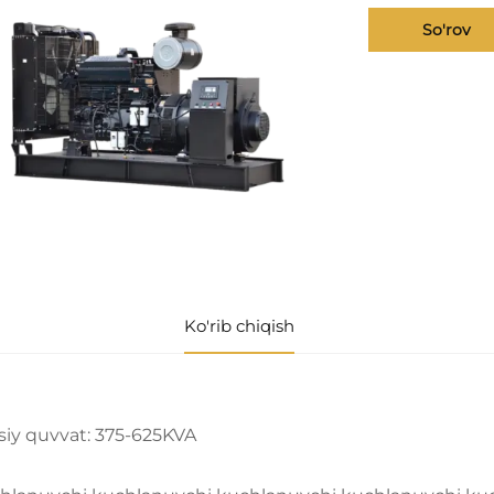
So'rov
Ko'rib chiqish
siy quvvat: 375-625KVA