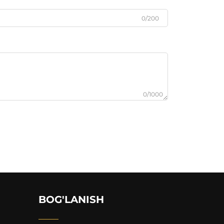
0/200
0/1000
BOG'LANISH