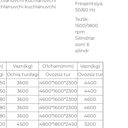
chlanuvchi kuchlanuvchi
Freqentsiya:
chlanuvchi kuchlanuvchi
50/60 Hz
Tezlik:
1500/1800
rpm
Silindrlar
soni: 6
silindr
m)
Vazn(kg)
O'lcham(mm)
Vazn(kg)
gi
Ochiq turdagi
Ovozsiz tur
Ovozsiz tur
950
3600
4600*1600*2300
4400
950
3600
4600*1600*2300
4400
980
3600
4600*1600*2300
4600
980
3600
4600*1600*2300
4600
980
3600
4600*1600*2300
4600
100
4500
4800*1800*2450
5200