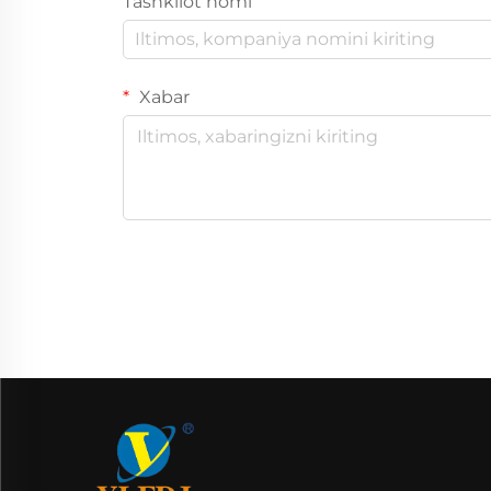
Tashkilot nomi
Xabar