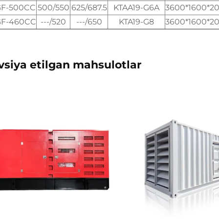
GF-500CC
500/550
625/687.5
KTAA19-G6A
3600*1600*2
GF-460CC
---/520
---/650
KTA19-G8
3600*1600*2
vsiya etilgan mahsulotlar