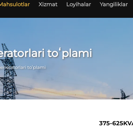
Mahsulotlar
Xizmat
Loyihalar
Yangiliklar
atorlari toʻplami
neratorlari toʻplami
375-625KV