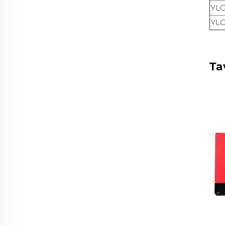
YL
YL
Ta