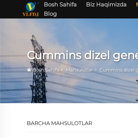
Bosh Sahifa
Biz Haqimizda
Blog
Cummins dizel gener
Bosh Sahifa
>
Mahsulotlar
>
Cummins dizel ge
BARCHA MAHSULOTLAR