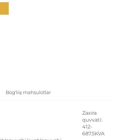
Bog'liq mahsulotlar
Zaxira
quvvati:
412-
687.5KVA