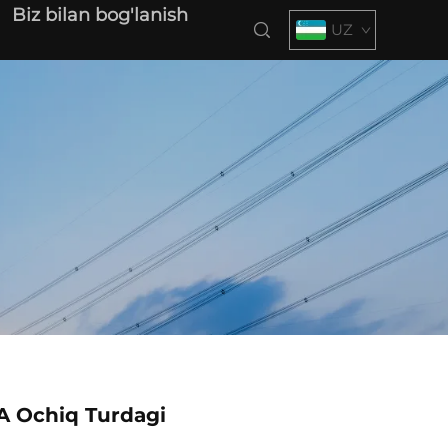
Biz bilan bog'lanish
UZ
A Ochiq Turdagi