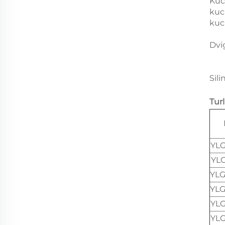
Kuc
kuc
kuc
Dvi
Sili
Tur
YL
YL
YL
YL
YL
YL