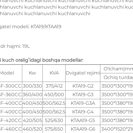
hlanuvchi kuchlanuvchi kuchlanuvchi kuchlanuvchi ku
hlanuvchi kuchlanuvchi kuchlanuvchi kuchlanuvchi ku
hlanuvchi kuchlanuvchi kuchlanuvchi
gatel modeli: KTA19/KTAA19
ndr hajmi: 19L
li kuch oraligʻidagi boshqa modellar:
O'lcham(m
Model
Kw
KVA
Dvigatel rejimi
Ochiq turda
GF-300CC
300/330
375/412
KTA19-G2
3500*1300*1
GF-360CC
360/400
450/500
KTA19-G3
3500*1300*1
GF-400CC
400/450
500/562.5
KTA19-G3A
3500*1380*1
GF-400CC
400/450
500/562.5
KTA19-G4
3500*1380*1
GF-420CC
420/505
525/630
KTAA19-G5
3500*1380*1
GF-460CC
460/520
575/650
KTAA19-G6
3400*1520*2