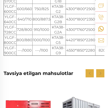
570CC
G1B
YLGF-
KTA38-
600/660
750/825
4300*1800*2500
7300
600CC
G2
YLGF-
KTA38-
640/710
800/887.5
4300*1800*2350
7300
640CC
G2B
YLGF-
KTA38-
728/800
910/1000
4300*1760*2500
7500
728CC
G2A
YLGF-
KTA38-
800/880
1000/1100
4420*1850*2280
7900
800CC
G5
YLGF-
KTA38-
---/1000
---/1100
4550*1850*2280
8200
900CC
G9
Tavsiya etilgan mahsulotlar