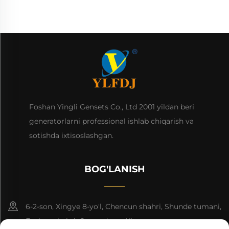
Foshan Yingli Gensets Co., Ltd 2001 yildan beri
generatorlarni professional ishlab chiqarish va
sotishda ixtisoslashgan.
BOG'LANISH
6-2-son, Xingye 8-yo'l, Chencun shahri, Shunde tumani,
Foshan shahri, Guangdong, Xitoy.