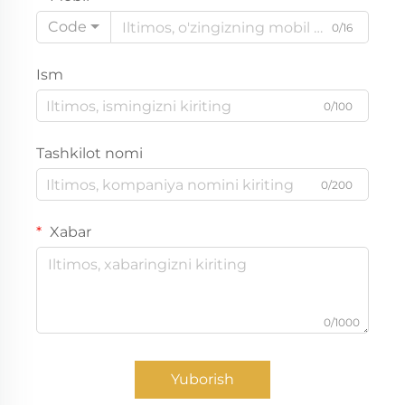
Code
0/16
Ism
0/100
Tashkilot nomi
0/200
Xabar
0/1000
Yuborish