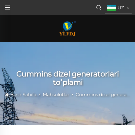
UZ
Cummins dizel generatorlari
toʻplami
Bosh Sahifa
>
Mahsulotlar
>
Cummins dizel generatorlari toʻplami