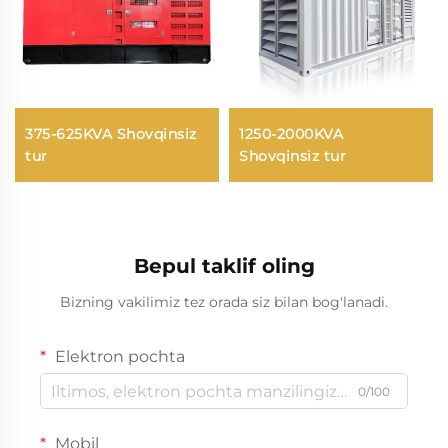
375-625KVA Shovqinsiz
1250-2000KVA
tur
Shovqinsiz tur
Bepul taklif oling
Bizning vakilimiz tez orada siz bilan bog'lanadi.
Elektron pochta
0/100
Mobil