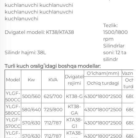
kuchlanuvchi kuchlanuvchi
kuchlanuvchi kuchlanuvchi
kuchlanuvchi
Tezlik:
Dvigatel modeli: KT38/KTA38
1500/1800
rpm
Silindrlar
Silindr hajmi: 38L
soni: 12 ta
silindr
Turli kuch oraligʻidagi boshqa modellar:
O'lcham(mm)
Vazn(k
Dvigatel
Model
Kw
KVA
Ochi
rejimi
Ochiq turdagi
turda
YLGF-
500/560
625/700
KT38-G
4300*1800*2500
6800
500CC
YLGF-
KT38-
580/640
725/800
4300*1800*2500
6800
580CC
GA
YLGF-
KTA38-
570/630
712/787
4300*1800*2500
6800
570CC
G1
YLGF-
KTA38-
570/630
712/787
4300*1800*2500
6800