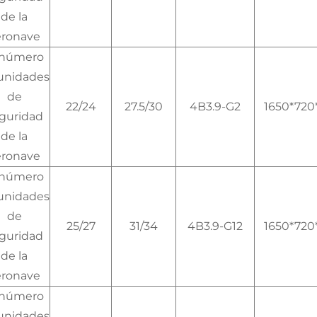
de la
eronave
 número
unidades
de
22/24
27.5/30
4B3.9-G2
1650*720
guridad
de la
eronave
 número
unidades
de
25/27
31/34
4B3.9-G12
1650*720
guridad
de la
eronave
 número
unidades