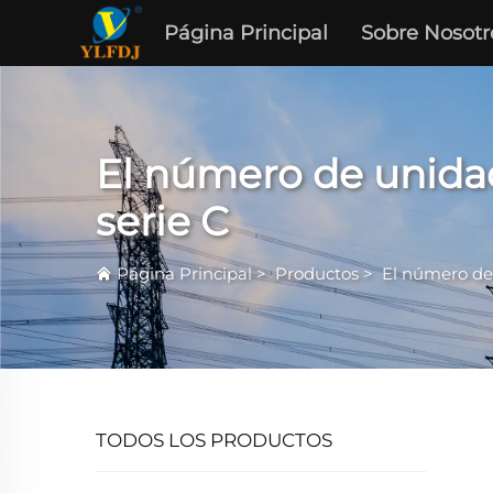
Página Principal
Sobre Nosotr
El número de unida
serie C
Página Principal
>
Productos
>
El número de
TODOS LOS PRODUCTOS