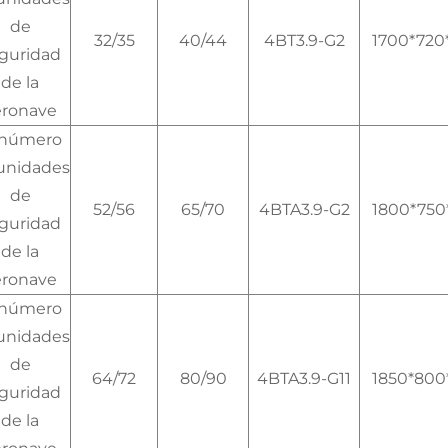
de
32/35
40/44
4BT3.9-G2
1700*720
guridad
de la
eronave
 número
unidades
de
52/56
65/70
4BTA3.9-G2
1800*750
guridad
de la
eronave
 número
unidades
de
64/72
80/90
4BTA3.9-G11
1850*800
guridad
de la