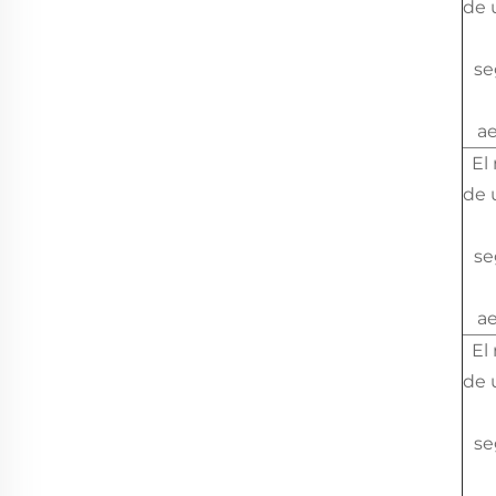
de 
se
a
El
de 
se
a
El
de 
se