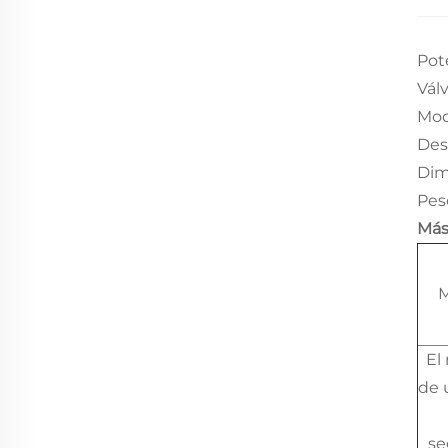
Pot
Vál
Mod
Des
Dim
Peso
Más
M
El
de 
se