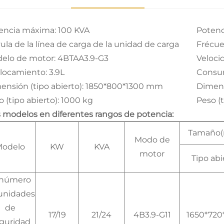
encia máxima: 100 KVA
Potenc
vula de la línea de carga de la unidad de carga
Frécue
elo de motor: 4BTAA3.9-G3
Veloci
locamiento: 3.9L
Consum
ensión (tipo abierto): 1850*800*1300 mm
Dimens
 (tipo abierto): 1000 kg
Peso (t
 modelos en diferentes rangos de potencia:
Tamaño
Modo de
odelo
KW
KVA
motor
Tipo abi
 número
unidades
de
17/19
21/24
4B3.9-G11
1650*720
guridad