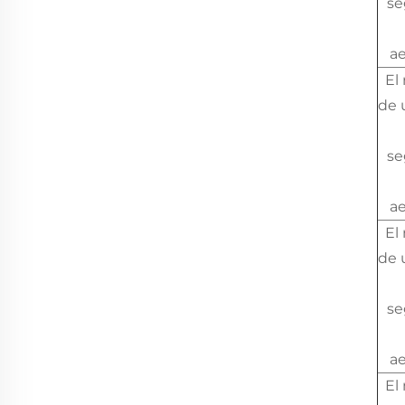
se
a
El
de 
se
a
El
de 
se
a
El