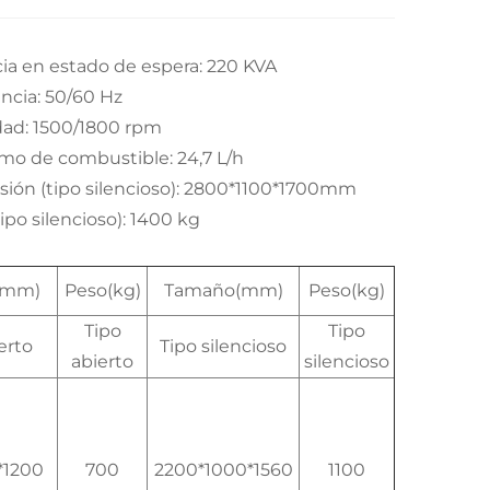
ia en estado de espera: 220 KVA
ncia: 50/60 Hz
dad: 1500/1800 rpm
o de combustible: 24,7 L/h
ión (tipo silencioso): 2800*1100*1700mm
ipo silencioso): 1400 kg
(mm)
Peso(kg)
Tamaño(mm)
Peso(kg)
Tipo
Tipo
erto
Tipo silencioso
abierto
silencioso
*1200
700
2200*1000*1560
1100