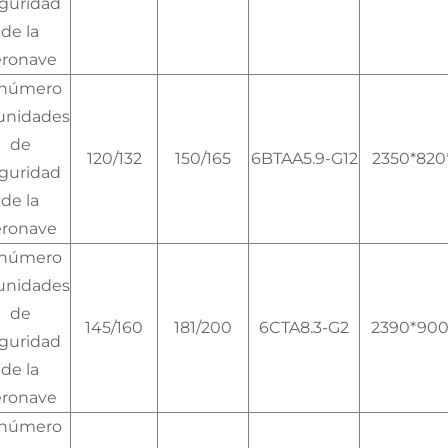
guridad
de la
eronave
 número
unidades
de
120/132
150/165
6BTAA5.9-G12
2350*820
guridad
de la
eronave
 número
unidades
de
145/160
181/200
6CTA8.3-G2
2390*900
guridad
de la
eronave
 número