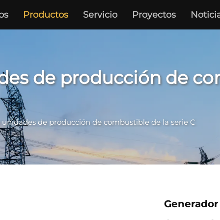
os
Productos
Servicio
Proyectos
Notici
des de producción de com
 unidades de producción de combustible de la serie C
Generador