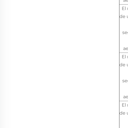
a
El
de 
se
a
El
de 
se
a
El
de 