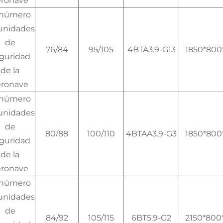
eronave
 número
unidades
de
76/84
95/105
4BTA3.9-G13
1850*800
guridad
de la
eronave
 número
unidades
de
80/88
100/110
4BTAA3.9-G3
1850*800
guridad
de la
eronave
 número
unidades
de
84/92
105/115
6BT5.9-G2
2150*800