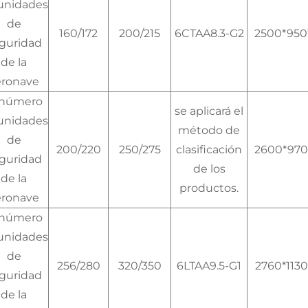
unidades
de
160/172
200/215
6CTAA8.3-G2
2500*950
guridad
de la
eronave
 número
se aplicará el
unidades
método de
de
200/220
250/275
clasificación
2600*970
guridad
de los
de la
productos.
eronave
 número
unidades
de
256/280
320/350
6LTAA9.5-G1
2760*1130
guridad
de la