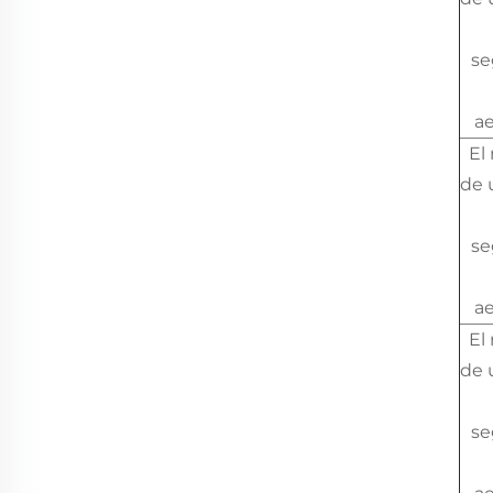
se
a
El
de 
se
a
El
de 
se