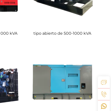
-1000 kVA
tipo abierto de 500-1000 kVA