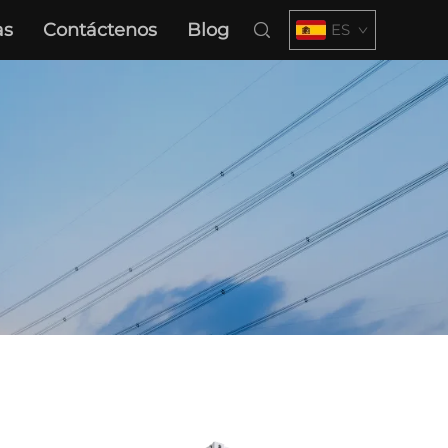
as
Contáctenos
Blog
ES