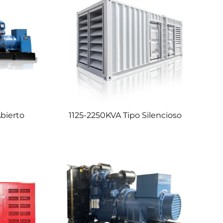
bierto
1125-2250KVA Tipo Silencioso