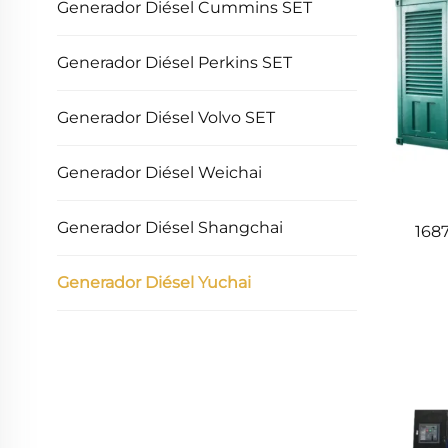
Generador Diésel Cummins SET
Generador Diésel Perkins SET
Generador Diésel Volvo SET
Generador Diésel Weichai
Generador Diésel Shangchai
1687
Generador Diésel Yuchai