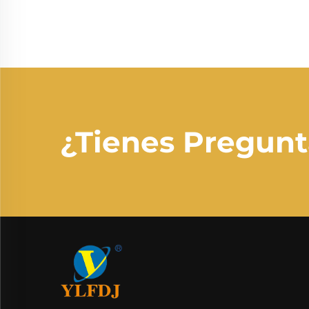
¿Tienes Pregunt