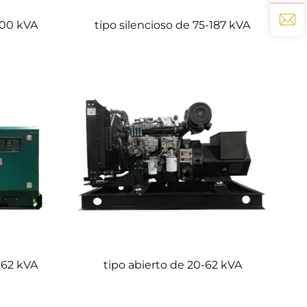
500 kVA
tipo silencioso de 75-187 kVA
-62 kVA
tipo abierto de 20-62 kVA