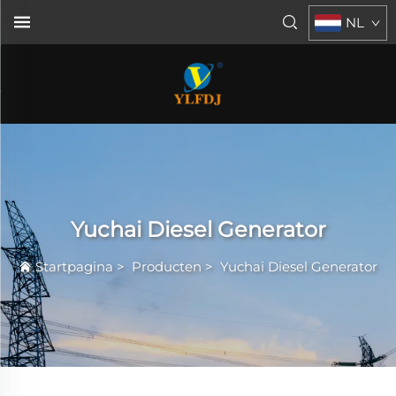
NL
Yuchai Diesel Generator
Startpagina
>
Producten
>
Yuchai Diesel Generator