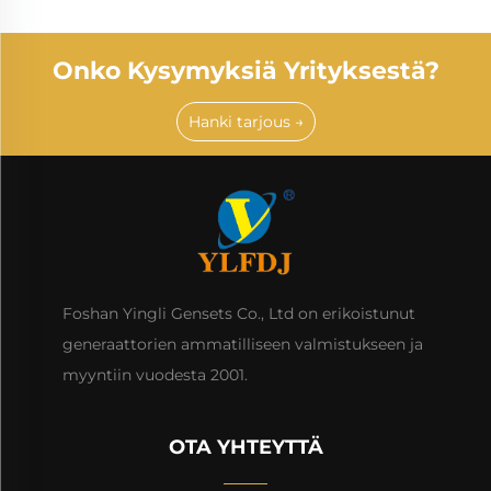
Onko Kysymyksiä Yrityksestä?
Hanki tarjous →
Foshan Yingli Gensets Co., Ltd on erikoistunut
generaattorien ammatilliseen valmistukseen ja
myyntiin vuodesta 2001.
OTA YHTEYTTÄ