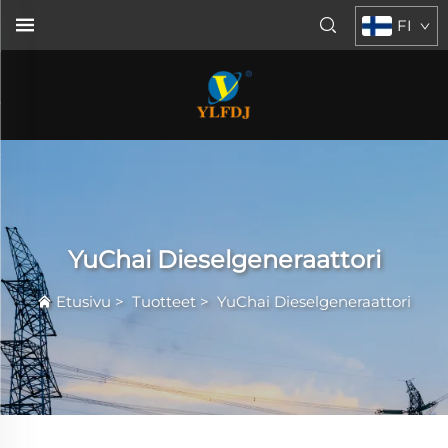
FI
YuChai Dieselgeneraattori
Etusivu
>
Tuotteet
>
YuChai Dieselgeneraattori