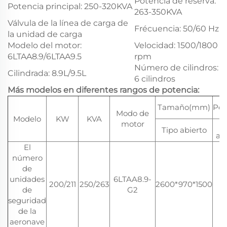
Potencia de reserva:
Potencia principal: 250-320KVA
263-350KVA
Válvula de la línea de carga de
Frécuencia: 50/60 Hz
la unidad de carga
Modelo del motor:
Velocidad: 1500/1800
6LTAA8.9/6LTAA9.5
rpm
Número de cilindros:
Cilindrada: 8.9L/9.5L
6 cilindros
Más modelos en diferentes rangos de potencia:
Tamaño(mm)
Pes
Modo de
Modelo
KW
KVA
motor
T
Tipo abierto
ab
El
número
de
unidades
6LTAA8.9-
200/211
250/263
2600*970*1500
2
de
G2
seguridad
de la
aeronave