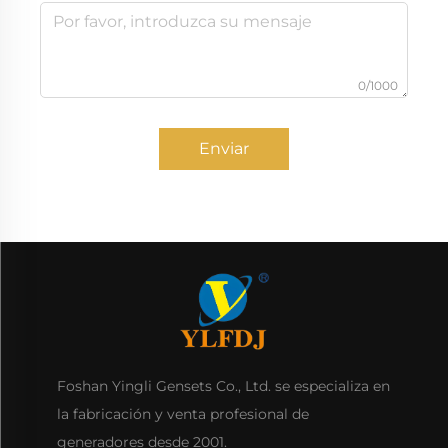
0/1000
Enviar
Foshan Yingli Gensets Co., Ltd. se especializa en
la fabricación y venta profesional de
generadores desde 2001.