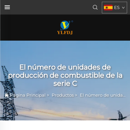
ES
El número de unidades de
producción de combustible de la
serie C
Página Principal
>
Productos
>
El número de unidades de producción de combustible de la serie C