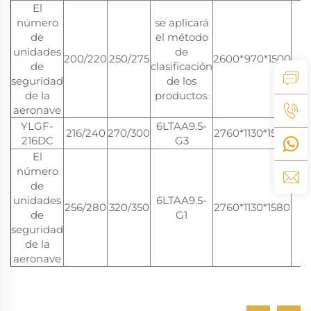
El
número
se aplicará
de
el método
unidades
de
200/220
250/275
2600*970*1500
2
de
clasificación
seguridad
de los
de la
productos.
aeronave
YLGF-
6LTAA9.5-
216/240
270/300
2760*1130*1580
2
216DC
G3
El
número
de
unidades
6LTAA9.5-
256/280
320/350
2760*1130*1580
2
de
G1
seguridad
de la
aeronave