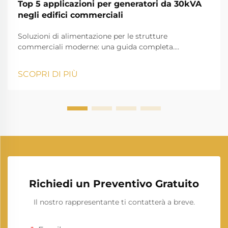
Top 5 applicazioni per generatori da 30kVA
negli edifici commerciali
Soluzioni di alimentazione per le strutture
commerciali moderne: una guida completa.
Nell'attuale ambiente aziendale in rapida evoluzione,
garantire un'offerta di energia elettrica continua è
SCOPRI DI PIÙ
fondamentale per le operazioni commerciali. Un
generatore da 30 kVA rappresenta una soluzione
affidabile per l'alimentazione di riserva che può...
Richiedi un Preventivo Gratuito
Il nostro rappresentante ti contatterà a breve.