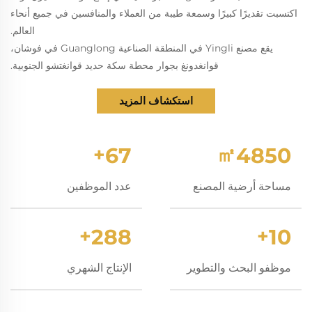
اكتسبت تقديرًا كبيرًا وسمعة طيبة من العملاء والمنافسين في جميع أنحاء
العالم.
يقع مصنع Yingli في المنطقة الصناعية Guanglong في فوشان،
قوانغدونغ بجوار محطة سكة حديد قوانغتشو الجنوبية.
استكشاف المزيد
+
70
㎡
5000
مساحة أرضية المصنع
عدد الموظفين
+
300
+
10
موظفو البحث والتطوير
الإنتاج الشهري