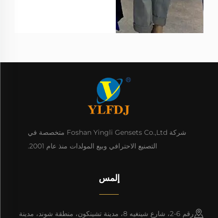
شركة Foshan Yingli Gensets Co.,Ltd متخصصة في
التصنيع الاحترافي وبيع المولدات منذ عام 2001.
إلمس
رقم 6-2، شارع شينغيه 8، مدينة تشينكون، منطقة شوند، مدينة