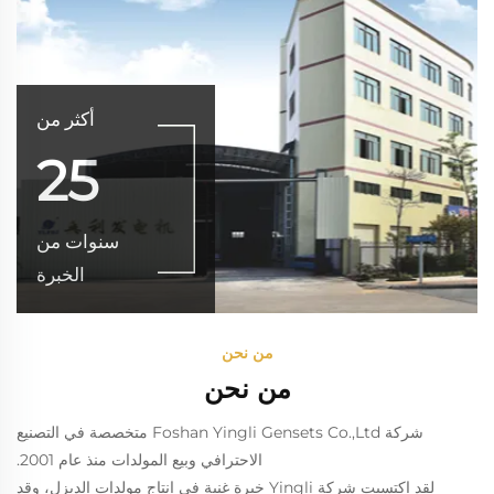
أكثر من
25
سنوات من
الخبرة
من نحن
من نحن
شركة Foshan Yingli Gensets Co.,Ltd متخصصة في التصنيع
الاحترافي وبيع المولدات منذ عام 2001.
لقد اكتسبت شركة Yingli خبرة غنية في إنتاج مولدات الديزل، وقد