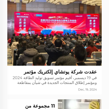
عقدت شركة يوتشاي إلكتريك مؤتمر
في 19 ديسمبر، أقيم مؤتمر تسويق توليد الطاقة 2024
تسويق الطاقة لعام 2024 ومؤتمر إطلاق
ومؤتمر إطلاق المنتجات الجديدة في شيآن بمقاطعة
المنتجات الجديدة
شنشي. نائب الرئيس الأول لقسم الأسهم في يوتشاي،
Dec, 19, 2024
والمدير العام لشركة يوتشاي شيب إليكتريك نينج شينغ
يونج، و...
11 مجموعة من