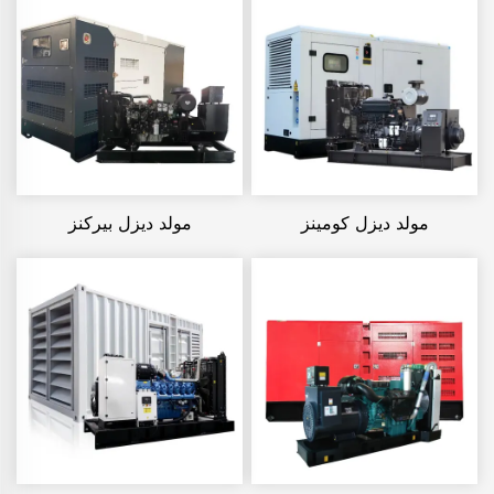
مولد ديزل كومينز
مولد ديزل بيركنز