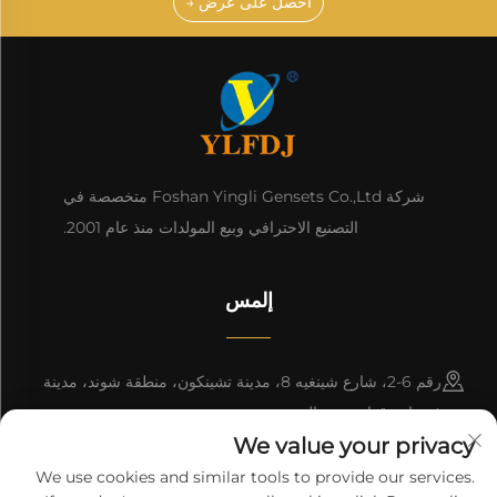
احصل على عرض →
شركة Foshan Yingli Gensets Co.,Ltd متخصصة في
التصنيع الاحترافي وبيع المولدات منذ عام 2001.
إلمس
رقم 6-2، شارع شينغيه 8، مدينة تشينكون، منطقة شوند، مدينة
فوشان، قوانغدونغ، الصين.
We value your privacy
8618676517177
We use cookies and similar tools to provide our services.