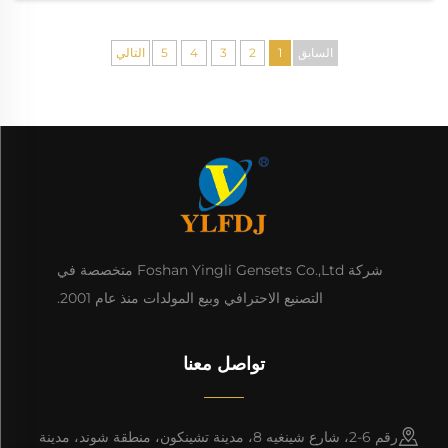
السابق
1
2
3
4
5
التالي
شركة Foshan Yingli Gensets Co.,Ltd متخصصة في
التصنيع الاحترافي وبيع المولدات منذ عام 2001.
تواصل معنا
رقم 6-2، شارع شينغيه 8، مدينة تشينكون، منطقة شوند، مدينة