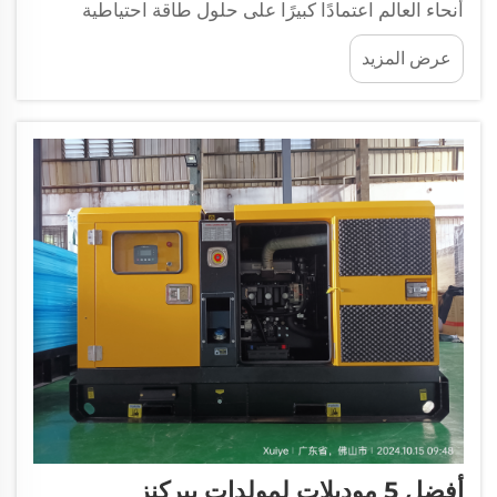
أنحاء العالم اعتمادًا كبيرًا على حلول طاقة احتياطية
موثوقة للحفاظ على العمليات الحيوية أثناء انقطاع التيار.
عرض المزيد
ومن بين الأسماء الأكثر ثقة في صناعة المولدات، أثبتت
محركات بيركنز جدارتها كمصدر موثوق لتوليد الطاقة في
البيئات الصعبة.
أفضل 5 موديلات لمولدات بيركنز