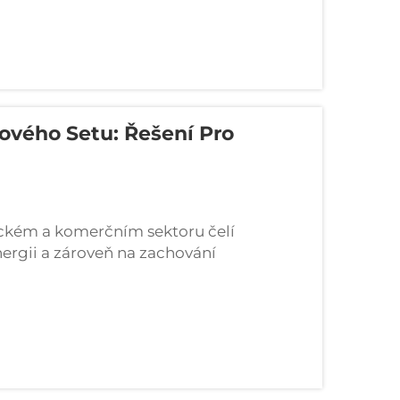
ového Setu: Řešení Pro
ckém a komerčním sektoru čelí
ergii a zároveň na zachování
abízí efektivní řešení záložního napájení,