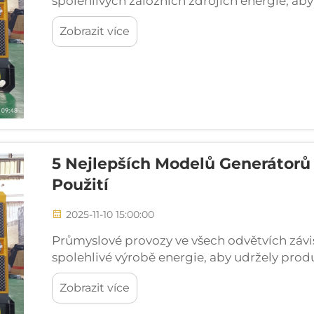
spolehlivých záložních zdrojích energie, ab
výpadků. Mezi nejdůvěryhodnějšími jmény v 
Zobrazit více
získal...
5 Nejlepších Modelů Generátorů
Použití
2025-11-10 15:00:00
Průmyslové provozy ve všech odvětvích závis
spolehlivé výrobě energie, aby udržely produ
předními výrobci v oblasti výroby energie si f
Zobrazit více