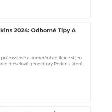
kins 2024: Odborné Tipy A
o průmyslové a komerční aplikace si jen
ako dieselové generátory Perkins, které
výkonu. Tyto robustní systémy pro výrobu