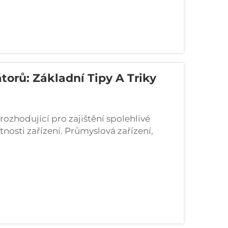
orů: Základní Tipy A Triky
ozhodující pro zajištění spolehlivé
tnosti zařízení. Průmyslová zařízení,
 jsou závislé na těchto robustních