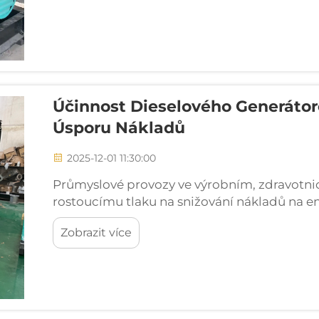
Účinnost Dieselového Generátor
Úsporu Nákladů
2025-12-01 11:30:00
Průmyslové provozy ve výrobním, zdravotni
rostoucímu tlaku na snižování nákladů na en
spolehlivého napájení. Dieselový generátor n
Zobrazit více
které vyvažuje provoz...