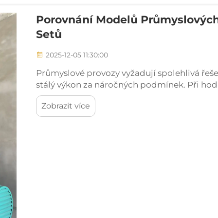
Porovnání Modelů Průmyslových
Setů
2025-12-05 11:30:00
Průmyslové provozy vyžadují spolehlivá řeš
stálý výkon za náročných podmínek. Při ho
výrobní zařízení, stavby nebo nouzové záložní
Zobrazit více