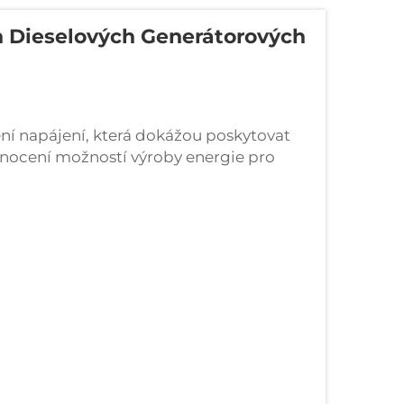
 Dieselových Generátorových
ení napájení, která dokážou poskytovat
dnocení možností výroby energie pro
 systémy, je třeba...