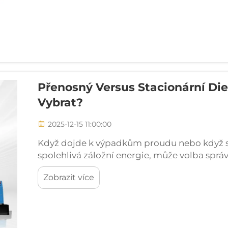
Přenosný Versus Stacionární Die
Vybrat?
2025-12-15 11:00:00
Když dojde k výpadkům proudu nebo když se
spolehlivá záložní energie, může volba sp
rozdíl mezi hladkým pokračováním provozu 
Zobrazit více
přenosnými a...