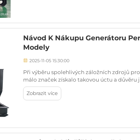
Návod K Nákupu Generátoru Per
Modely
2025-11-05 15:30:00
Při výběru spolehlivých záložních zdrojů pr
málo značek získalo takovou úctu a důvěru j
si je vysloužily během desetiletí ověřeného 
Zobrazit více
energie h...