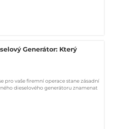
selový Generátor: Který
 pro vaše firemní operace stane zásadní
rávného dieselového generátoru znamenat
a nákladnými prostoji. Rozhodnutí mezi