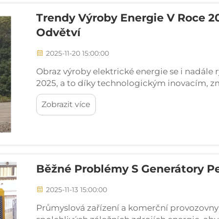
Trendy Výroby Energie V Roce 2
Odvětví
2025-11-20 15:00:00
Obraz výroby elektrické energie se i nadále
2025, a to díky technologickým inovacím, z
spolehlivých energetických řešeních. Odborn
Zobrazit více
bezprecedentních změn v tom, jak organizac
Běžné Problémy S Generátory Pe
2025-11-13 15:00:00
Průmyslová zařízení a komerční provozovny p