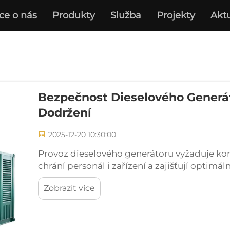
ce o nás
Produkty
Služba
Projekty
Aktu
Bezpečnost Dieselového Generát
Dodržení
2025-12-20 10:30:00
Provoz dieselového generátoru vyžaduje ko
chrání personál i zařízení a zajišťují optimá
systémy hrají klíčovou roli v průmyslových, k
Zobrazit více