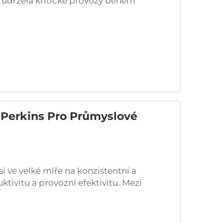
y udržela kritické provozy během
oboru výroby generátorů si Perkins
 Perkins Pro Průmyslové
í ve velké míře na konzistentní a
ktivitu a provozní efektivitu. Mezi
irma Perkins vytvořila...