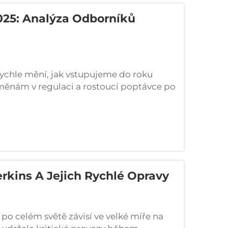
025: Analýza Odborníků
 rychle mění, jak vstupujeme do roku
měnám v regulaci a rostoucí poptávce po
íci odvětví jsou svědky
e...
rkins A Jejich Rychlé Opravy
o celém světě závisí ve velké míře na