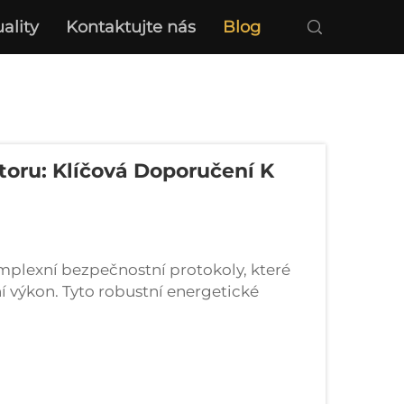
ality
Kontaktujte nás
Blog
oru: Klíčová Doporučení K
mplexní bezpečnostní protokoly, které
lní výkon. Tyto robustní energetické
omerčních i rezidenčních aplikacích, f...