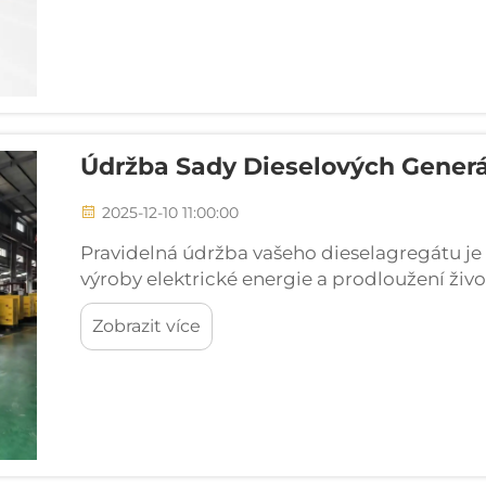
Údržba Sady Dieselových Generát
2025-12-10 11:00:00
Pravidelná údržba vašeho dieselagregátu je r
výroby elektrické energie a prodloužení živo
nemocnice, datová centra a komerční budovy
Zobrazit více
dieselagregátech ...