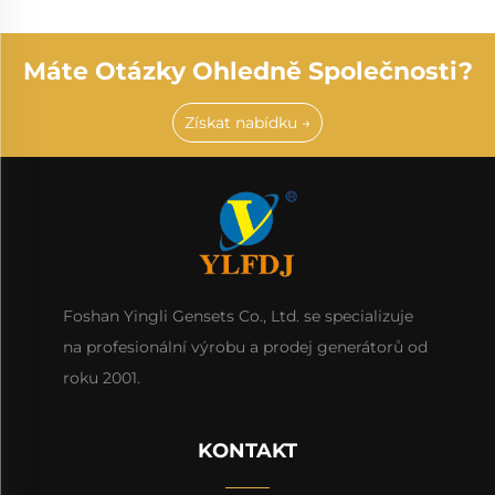
Máte Otázky Ohledně Společnosti?
Získat nabídku →
Foshan Yingli Gensets Co., Ltd. se specializuje
na profesionální výrobu a prodej generátorů od
roku 2001.
KONTAKT