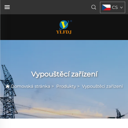
CS
Vypouštěcí zařízení
Domovská stránka
>
Produkty
>
Vypouštěcí zařízení