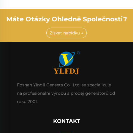
Máte Otázky Ohledně Společnosti?
Získat nabídku →
Foshan Yingli Gensets Co., Ltd. se specializuje
na profesionální výrobu a prodej generátorů od
roku 2001.
KONTAKT