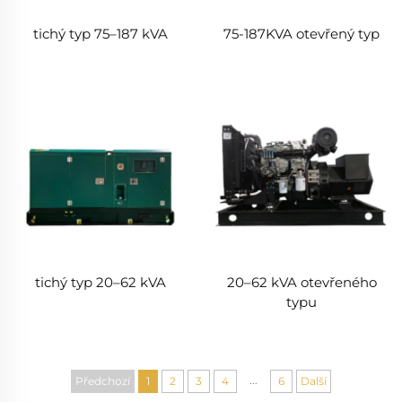
tichý typ 75–187 kVA
75-187KVA otevřený typ
tichý typ 20–62 kVA
20–62 kVA otevřeného
typu
...
Předchozí
1
2
3
4
6
Další