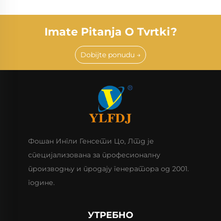
Imate Pitanja O Tvrtki?
Dobijte ponudu →
Фошан Ингли Генсети Цо, Лтд је
специјализована за професионалну
производњу и продају генератора од 2001.
године.
УТРЕБНО