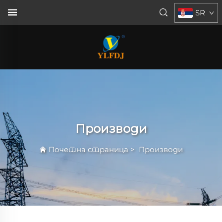
SR
Производи
Почетна страница
>
Производи