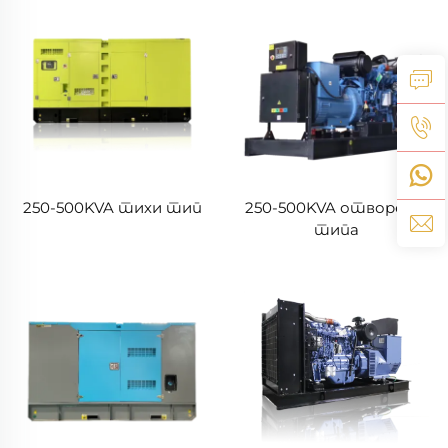
250-500KVA тихи тип
250-500KVA отвореног
типа