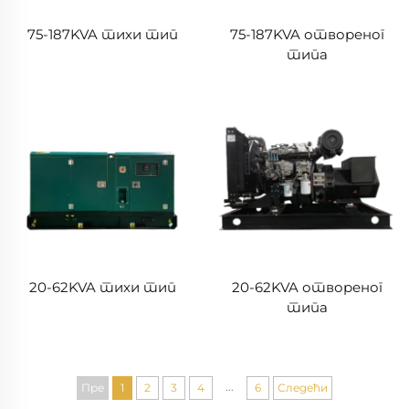
75-187KVA тихи тип
75-187KVA отвореног
типа
20-62KVA тихи тип
20-62KVA отвореног
типа
...
Пре
1
2
3
4
6
Следећи