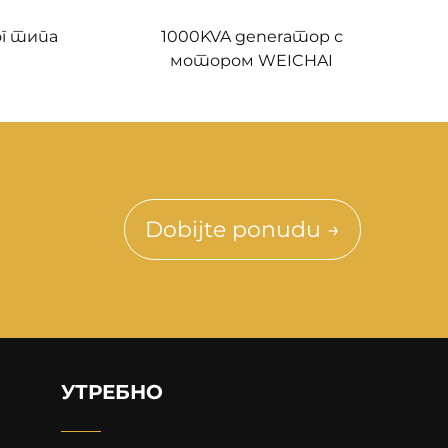
ог типа
1000KVA generатор с
мотором WEICHAI
Dobijte ponudu →
УТРЕБНО