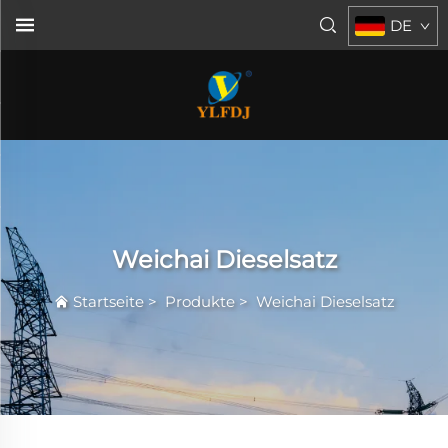
DE
Weichai Dieselsatz
Startseite
>
Produkte
>
Weichai Dieselsatz