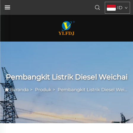
ID
Pembangkit Listrik Diesel Weichai
Beranda
>
Produk
>
Pembangkit Listrik Diesel Weichai