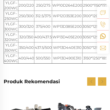
YLGF-
200/220
250/275
WP10D264E200
2900*1150*1750
200WC
YLGF-
250/300
312.5/375
WP12D353E200
3100*1200*185
250WC
YLGF-
300/320
375/400
WP13D385E200
3050*1250*182
300WC
YLGF-
320/350
400/437.5
WP13D405E200
3050*1250*182
320WC
YLGF-
350/400
437.5/500
WP13D440E310
3050*1250*182
350WC
YLGF-
400/440
500/550
WP13D490E310
3150*1250*1850
400WC
Produk Rekomendasi