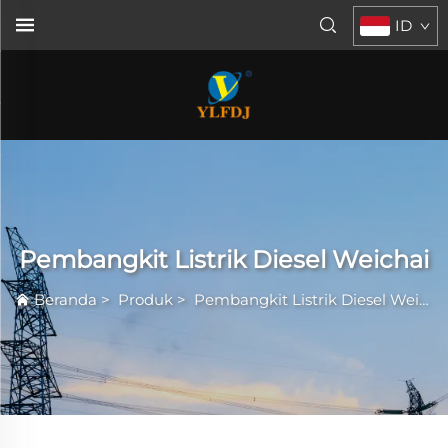
ID
Pembangkit Listrik Diesel Weichai
Beranda
>
Produk
>
Pembangkit Listrik Diesel Weichai