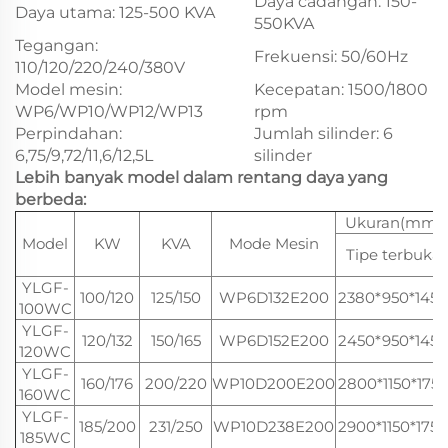
Daya cadangan: 150-
Daya utama: 125-500 KVA
550KVA
Tegangan:
Frekuensi: 50/60Hz
110/120/220/240/380V
Model mesin:
Kecepatan: 1500/1800
WP6/WP10/WP12/WP13
rpm
Perpindahan:
Jumlah silinder: 6
6,75/9,72/11,6/12,5L
silinder
Lebih banyak model dalam rentang daya yang
berbeda:
Ukuran(mm)
Model
KW
KVA
Mode Mesin
Tipe terbuka
YLGF-
100/120
125/150
WP6D132E200
2380*950*1450
100WC
YLGF-
120/132
150/165
WP6D152E200
2450*950*1450
120WC
YLGF-
160/176
200/220
WP10D200E200
2800*1150*175
160WC
YLGF-
185/200
231/250
WP10D238E200
2900*1150*1750
185WC