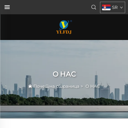
SR
О НАС
Почетна страница
>
О НАС