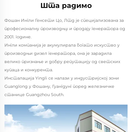
Шта радимо
Фошан Ингли Генсети Цо, Лтд је специјализована за
професионалну производњу и продају генератора од
2001. године.
Ингли компанија је акумулирала богато искуство у
производњи дизел генератора, она је зарадила
велико признање и добру репутацију од светских
купаца и конкурента.
Инсталација Yingli се налази у индустријској зони
Guanglong у Фошану, Гуангдунг поред железничке
станице Guangzhou South.