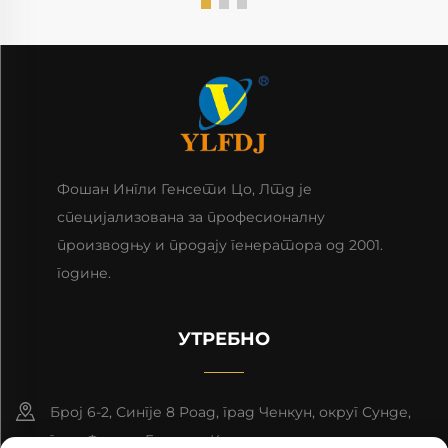
Фошан Ингли Генсети Цо, Лтд је
специјализована за професионалну
производњу и продају генератора од 2001.
године.
УТРЕБНО
Број 6-2, Сингје 8 Роад, град Ченкун, округ Сунде,
град Фошан, Гуандун, Кина.