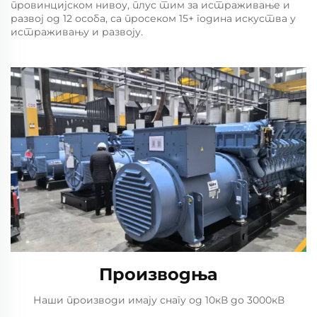
провинцијском нивоу, плус тим за истраживање и
развој од 12 особа, са просеком 15+ година искуства у
истраживању и развоју.
Производња
Наши производи имају снагу од 10кВ до 3000кВ