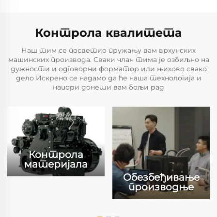
Контрола квалитета
Наш тим се посветио пружању вам врхунских
машинских производа. Сваки члан тима је озбиљно на
дужности и одговорни форматор или њихово свако
дело Искрено се надамо да ће наша технологија и
напори донети вам бољи рад
Контрола
материјала
Обезбеђивање
производње