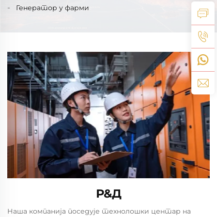
Генератор у фарми
Р&Д
Наша компанија поседује технолошки центар на