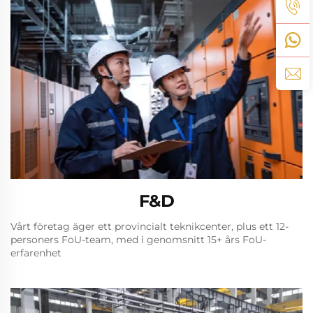
F&D
Vårt företag äger ett provincialt teknikcenter, plus ett 12-
personers FoU-team, med i genomsnitt 15+ års FoU-
erfarenhet