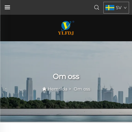
SV
Om oss
Hemsida
>
Om oss