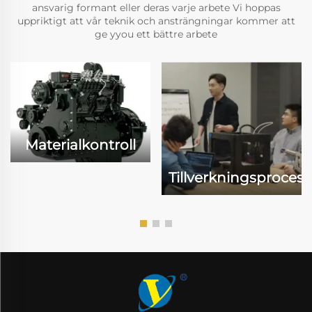
ansvarig formant eller deras varje arbete Vi hoppas
uppriktigt att vår teknik och ansträngningar kommer att
ge yyou ett bättre arbete
Materialkontroll
Tillverkningsprocess