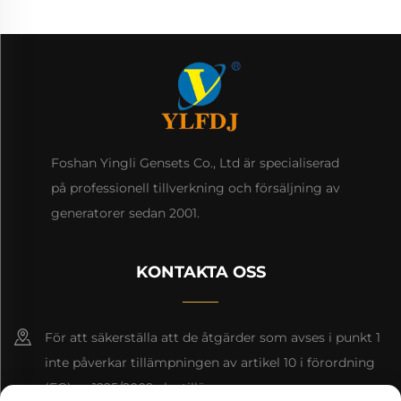
Foshan Yingli Gensets Co., Ltd är specialiserad
på professionell tillverkning och försäljning av
generatorer sedan 2001.
KONTAKTA OSS
För att säkerställa att de åtgärder som avses i punkt 1
inte påverkar tillämpningen av artikel 10 i förordning
(EG) nr 1225/2009 ska tillämpas.