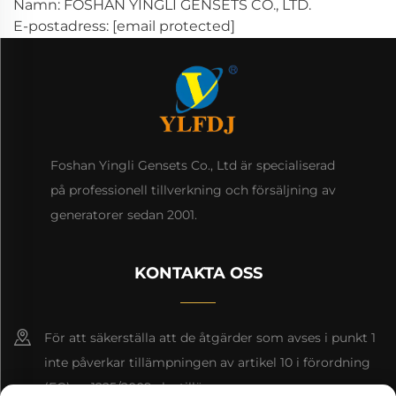
Namn: FOSHAN YINGLI GENSETS CO., LTD.
E-postadress:
[email protected]
Foshan Yingli Gensets Co., Ltd är specialiserad
på professionell tillverkning och försäljning av
generatorer sedan 2001.
KONTAKTA OSS
För att säkerställa att de åtgärder som avses i punkt 1
inte påverkar tillämpningen av artikel 10 i förordning
(EG) nr 1225/2009 ska tillämpas.