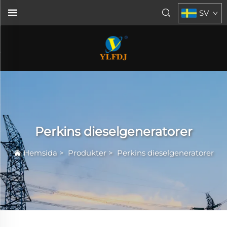
SV
Perkins dieselgeneratorer
Hemsida
>
Produkter
>
Perkins dieselgeneratorer