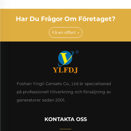
Har Du Frågor Om Företaget?
Få en offert →
Foshan Yingli Gensets Co., Ltd är specialiserad
på professionell tillverkning och försäljning av
generatorer sedan 2001.
KONTAKTA OSS