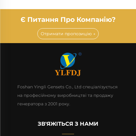
Є Питання Про Компанію?
Отримати пропозицію →
Foshan Yingli Gensets Co., Ltd спеціалізується
на професійному виробництві та продажу
генератора з 2001 року.
ЗВ'ЯЖІТЬСЯ З НАМИ