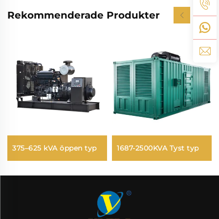
Rekommenderade Produkter
375–625 kVA öppen typ
1687-2500KVA Tyst typ