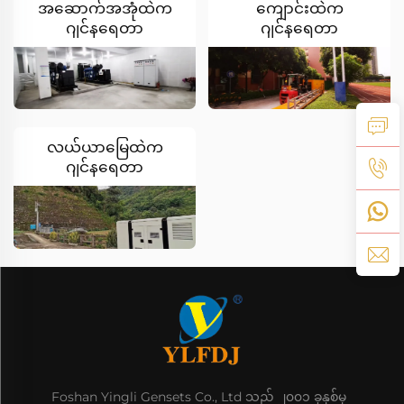
အဆောက်အအုံထဲက
ကျောင်းထဲက
ဂျင်နရေတာ
ဂျင်နရေတာ
လယ်ယာမြေထဲက
ဂျင်နရေတာ
Foshan Yingli Gensets Co., Ltd သည် ၂၀၀၁ ခုနှစ်မှ