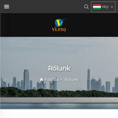
HU
Rólunk
Főoldal
>
Rólunk