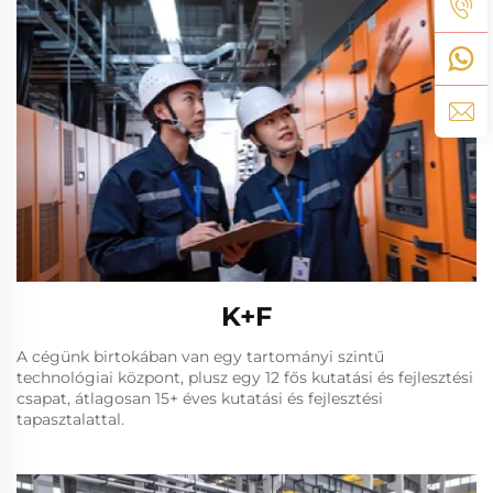
K+F
A cégünk birtokában van egy tartományi szintű
technológiai központ, plusz egy 12 fős kutatási és fejlesztési
csapat, átlagosan 15+ éves kutatási és fejlesztési
tapasztalattal.