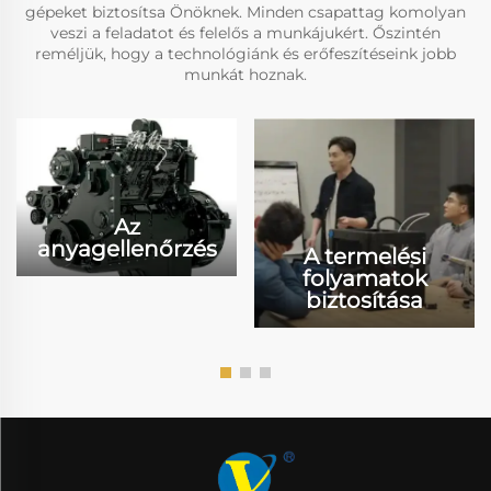
gépeket biztosítsa Önöknek. Minden csapattag komolyan
veszi a feladatot és felelős a munkájukért. Őszintén
reméljük, hogy a technológiánk és erőfeszítéseink jobb
munkát hoznak.
Az
anyagellenőrzés
A termelési
folyamatok
biztosítása