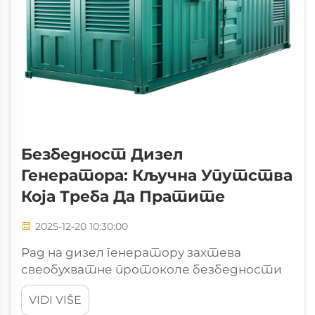
Безбедност Дизел
Генератора: Кључна Упутства
Која Треба Да Пратите
2025-12-20 10:30:00
Рад на дизел генератору захтева
свеобухватне протоколе безбедности
ради заштите особља и опреме, као и
VIDI VIŠE
обезбеђења оптималних перформанси.