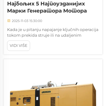
Најбољих 5 Најпоузданијих
Марки Генератора Мотора
2025-11-03 15:30:00
Kada je u pitanju napajanje ključnih operacija
tokom prekida struje ili na udaljenim
lokacijama, izbor pravog motora za generator
VIDI VIŠE
postaje od presudnog značaja za poslovanje i
industriju širom sveta. Pouzdani motor
generatora predstavlja srce svakog sistema za
proizvodnju struje...