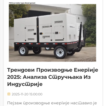
напајање које уравнотежује рад...
Трендови Производње Енергије
2025: Анализа Стручњака Из
Индустрије
2025-11-20 15:00:00
Пејзаж производње енергије наставио је