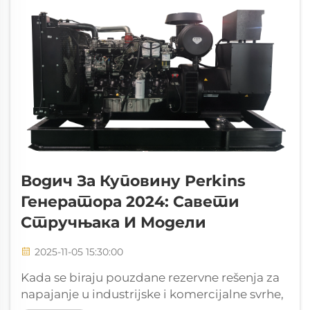
непрекидан рад опреме и система.
Водич За Куповину Perkins
Генератора 2024: Савети
Стручњака И Модели
2025-11-05 15:30:00
Kada se biraju pouzdane rezervne rešenja za
napajanje u industrijske i komercijalne svrhe,