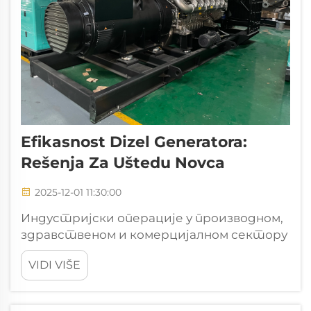
Efikasnost Dizel Generatora:
Rešenja Za Uštedu Novca
2025-12-01 11:30:00
Индустријски операције у производном,
здравственом и комерцијалном сектору
суочавају се са све већим притиском да
VIDI VIŠE
смање трошкове енергије уз одржавање
поузданог напајања. Дизел генератор
нуди ефикасно решење за резервно