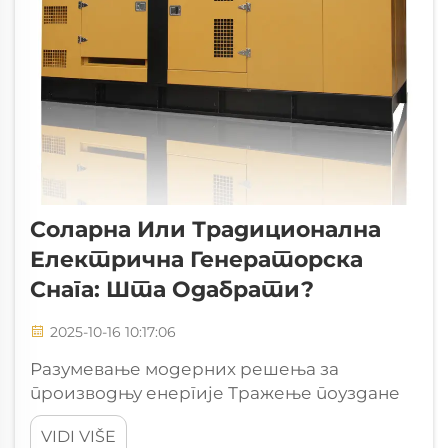
Соларна Или Традиционална
Електрична Генераторска
Снага: Шта Одабрати?
2025-10-16 10:17:06
Разумевање модерних решења за
производњу енергије Тражење поуздане
производње енергије постало је све
VIDI VIŠE
важније у нашем свету зависном од