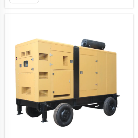
енергије. Без обзира да ли тражите
резервну енергију за свој дом или
одрживе енергетске решења...