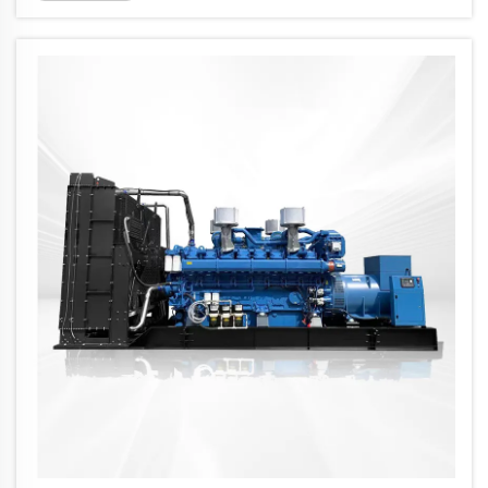
Ови моћни системи за напајање имају
кључну улогу у индустријским,
комерцијалним и становним применама,
ф...