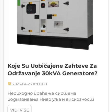
Koje Su Uobičajene Zahteve Za
Održavanje 30kVA Generatore?
2025-04-25 18:00:00
Неопходно праћење система
подмазивања Ниво уља и вискозност
Правилно одржавање нивоа уља у
VIDI VIŠE
генераторима има велики значај за