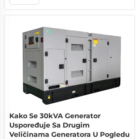
спречавање превременог хабања мотора.
Редовно проверавање нивоа уља
обезбеђује довољну количину у...
Kako Se 30kVA Generator
Uspoređuje Sa Drugim
Veličinama Generatora U Pogledu