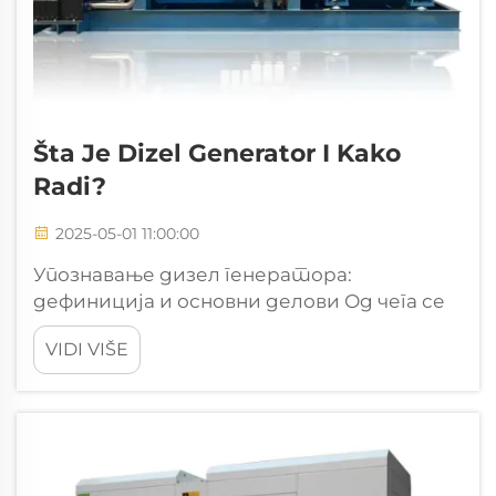
Šta Je Dizel Generator I Kako
Radi?
2025-05-01 11:00:00
Упознавање дизел генератора:
дефиниција и основни делови Од чега се
састоји дизел генератор? Дизел
VIDI VIŠE
генератори функционишу тако што
комбинују дизел мотор са оном што се
назива електрични генератор или
алтернатор да би створили
електричну енергију. Људи их воле...