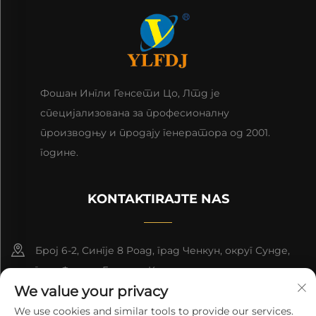
Фошан Ингли Генсети Цо, Лтд је
специјализована за професионалну
производњу и продају генератора од 2001.
године.
KONTAKTIRAJTE NAS
Број 6-2, Сингје 8 Роад, град Ченкун, округ Сунде,
град Фошан, Гуандун, Кина.
We value your privacy
8618676517177
We use cookies and similar tools to provide our services.