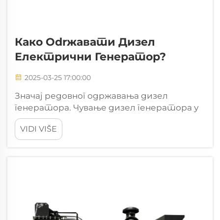
Како Оdrжавати Дизел
Електрични Генератор?
2025-03-25 17:00:00
Значај редовног одржавања дизел
генератора. Чување дизел генератора у
добром стању чини велику разлику у
VIDI VIŠE
погледу трајности и тога да ли ће
радити када их заправо буде требало.
Нека истраживања показују да
генератори који се одржавају...