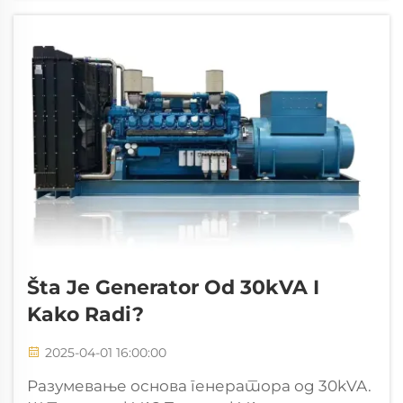
озбиљну опрему као што су хидрауличке
пресе и велики индустријски
мешалице...
Šta Je Generator Od 30kVA I
Kako Radi?
2025-04-01 16:00:00
Разумевање основа генератора од 30kVA.