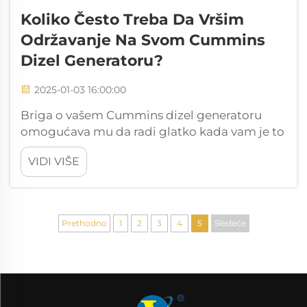
Koliko Često Treba Da Vršim
Održavanje Na Svom Cummins
Dizel Generatoru?
2025-01-03 16:00:00
Briga o vašem Cummins dizel generatoru
omogućava mu da radi glatko kada vam je to
najpotrebnije. Redovno vršite održavanje
VIDI VIŠE
kako biste izbegli skupe kvarove i produžili
njegov vek trajanja. Preskakanje održavanja
može dovesti do neočekivanih kvarova. Uvek
proverite svoje op...
Prethodno
1
2
3
4
5
Sledeće