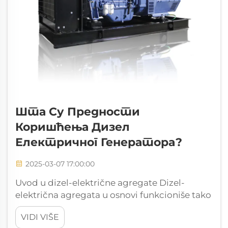
Шта Су Предности
Коришћења Дизел
Електричног Генератора?
2025-03-07 17:00:00
Uvod u dizel-električne agregate Dizel-
električna agregata u osnovi funkcioniše tako
što kombinuje dizel motor sa električnim
VIDI VIŠE
generatorom kako bi proizvela struju.