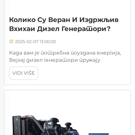
Колико Су Веран И Издржљив
Вхихаи Дизел Генератори?
2025-02-07 13:00:00
Када вам је потребна поуздана енергија,
Вејхај дизел генератори пружају
доследну перформансу. Њихова напредна
VIDI VIŠE
инжењерска опрема осигурава поуздано
функционисање у критичним
ситуацијама. Изграђени од чврстих
материјала, ови генератори издржавају
и тешке услове. Ти...