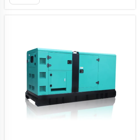
Ovi generatori se odlikuju efikasnošću goriva,
obezbeđujući isplativ rad. Njihova
prilagodljivost čini...