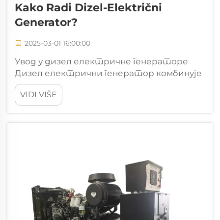
Kako Radi Dizel-Električni
Generator?
2025-03-01 16:00:00
Увод у дизел електричне генераторе
Дизел електрични генератор комбинује
традиционални дизел мотор са
VIDI VIŠE
електричним генератором како би се
производила енергија поуздано када је
то најпотребније. У основи, оно што се
овде дешава је да механичка енергија од
спаљивања...