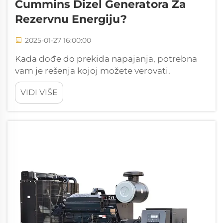
Cummins Dizel Generatora Za
Rezervnu Energiju?
2025-01-27 16:00:00
Kada dođe do prekida napajanja, potrebna
vam je rešenja kojoj možete verovati.
Prednosti korišćenja Cummins dizel
VIDI VIŠE
generatora uključuju neuporedivu
pouzdanost i efikasnost, što ih čini vrhunskim
izborom za rezervnu energiju. Uzmite
200KVA otvoreni generator sa PERKINS en...