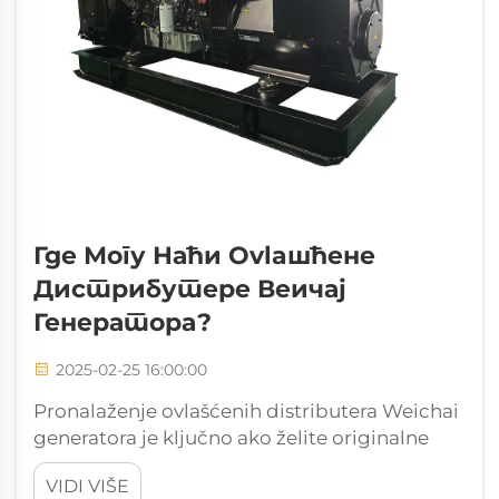
Где Могу Наћи Оvlaшћене
Дистрибутере Веичај
Генератора?
2025-02-25 16:00:00
Pronalaženje ovlašćenih distributera Weichai
generatora je ključno ako želite originalne
proizvode i pouzdanu podršku. Ovlašćeni
VIDI VIŠE
distributeri garanciraju autentičnost, pravilne