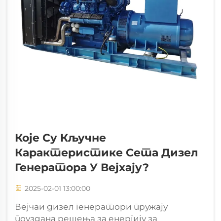
Које Су Кључне
Карактеристике Сета Дизел
Генератора У Вејхају?
2025-02-01 13:00:00
Вејчаи дизел генератори пружају
поуздана решења за енергију за