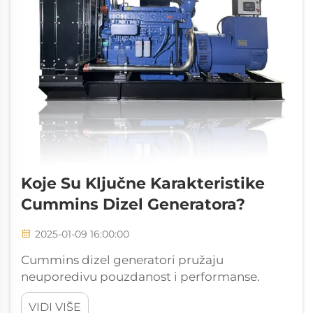
Koje Su Ključne Karakteristike
Cummins Dizel Generatora?
2025-01-09 16:00:00
Cummins dizel generatori pružaju
neuporedivu pouzdanost i performanse.
Možete se osloniti na njihov robusni dizajn
VIDI VIŠE
motora da se nosi sa zahtevnim zadacima.