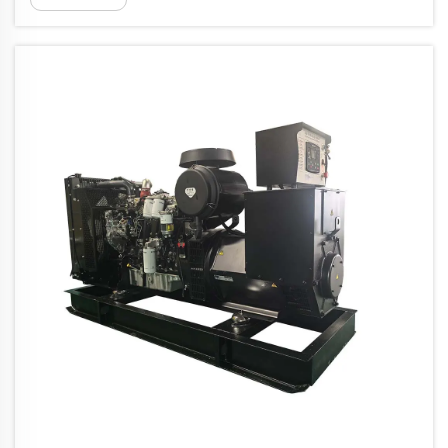
garancije i pouzdano posleprodajno
obezbeđenje. Kupovina od neovlašćenih
prodavaca može dovesti do...