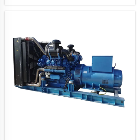
Osnovna funkcija ovih jedinica je da pretvore
dizel gorivo u upotrebljivu električnu
energiju prilično efikasno...