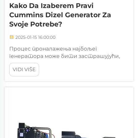
Kako Da Izaberem Pravi
Cummins Dizel Generator Za
Svoje Potrebe?
2025-01-15 16:00:00
Процес проналажења најбољег
генератора може бити застрашујући,
али је кључан за поуздано напајање.
VIDI VIŠE
Потребан вам је генератор који одговара
вашим захтевима, било да се користи у
кући, пословању или индустрији. Када
изаберете прави генератор, ужив...