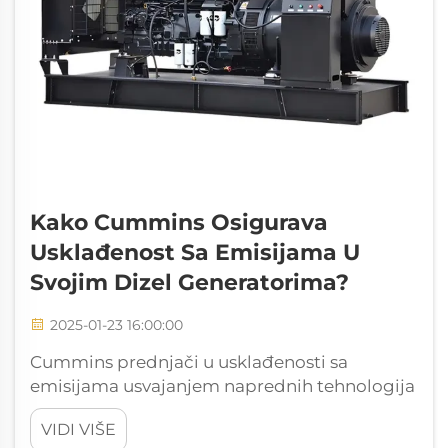
Kako Cummins Osigurava
Usklađenost Sa Emisijama U
Svojim Dizel Generatorima?
2025-01-23 16:00:00
Cummins prednjači u usklađenosti sa
emisijama usvajanjem naprednih tehnologija
kao što su selektivna katalitička redukcija
VIDI VIŠE
(SCR) i filteri čestica dizela (DPF). Ove