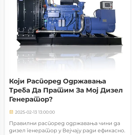
Који Распоред Одржавања
Треба Да Пратим За Мој Дизел
Генератор?
2025-02-13 13:00:00
Правилни распоред одржавања чини да
дизел генератор у Вејчају ради ефикасно.