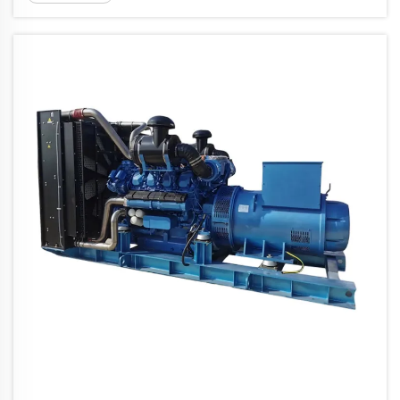
inovacije pomažu u ispunjavanju strogih
standarda, kao što je EPA Tier 4 Final, kroz
karakteristike...