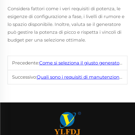
Considera fattori come i veri requisiti di potenza, le
esigenze di configurazione a fase, i livelli di rumore e
lo spazio disponibile. Inoltre, valuta se il generatore
può gestire la potenza di picco e rispetta i vincoli di
budget per una selezione ottimale.
Precedente:
Come si seleziona il giusto generatore da 30kVA per le proprie esigenze?
Successivo:
Quali sono i requisiti di manutenzione comuni per un generatore da 30kVA?