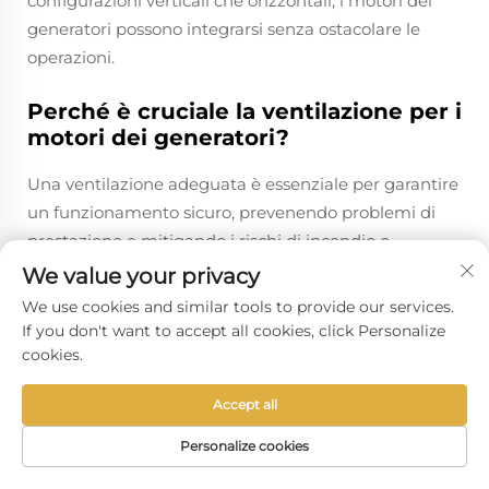
configurazioni verticali che orizzontali, i motori dei
generatori possono integrarsi senza ostacolare le
operazioni.
Perché è cruciale la ventilazione per i
motori dei generatori?
Una ventilazione adeguata è essenziale per garantire
un funzionamento sicuro, prevenendo problemi di
prestazione e mitigando i rischi di incendio o
esplosione.
We value your privacy
We use cookies and similar tools to provide our services.
If you don't want to accept all cookies, click Personalize
Precedente:
Come Contribuiscono i Motori Generatori alle Diverse Applicazioni di Generazione Elettrica?
cookies.
Successivo:
Come Garantiscono i Motori Generatori un Flusso di Potenza Stabile in Condizioni Difficili?
Accept all
Personalize cookies
HOMEPAGE
PRODOTTI
E-MAIL
TELEFONO