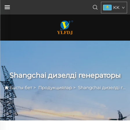
KK
Shangchai дизелді генераторы
Басты бет
>
Продукциялар
>
Shangchai дизелді генераторы