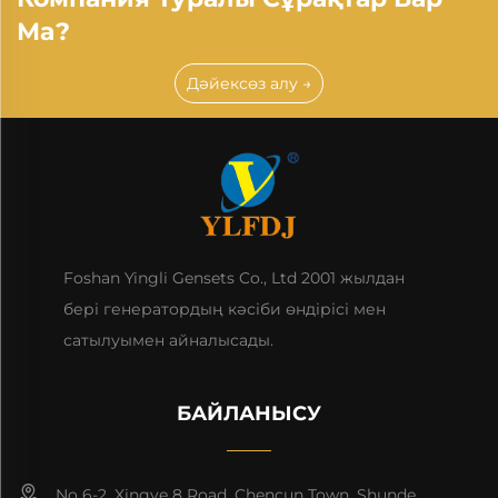
Ма?
Дәйексөз алу →
Foshan Yingli Gensets Co., Ltd 2001 жылдан
бері генератордың кәсіби өндірісі мен
сатылуымен айналысады.
БАЙЛАНЫСУ
No 6-2, Xingye 8 Road, Chencun Town, Shunde