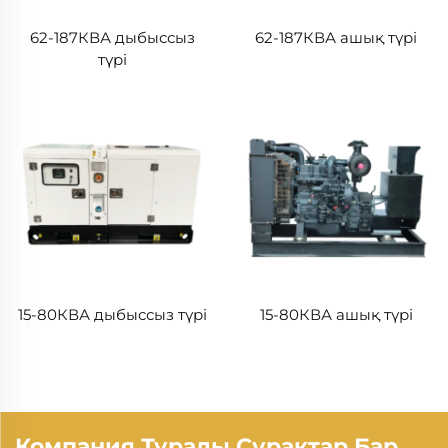
62-187КВА дыбыссыз
62-187КВА ашық түрі
түрі
15-80КВА дыбыссыз түрі
15-80КВА ашық түрі
Компания Туралы Сұрақтар Бар