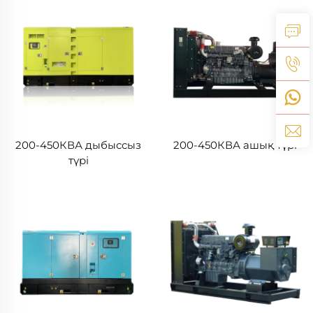
200-450КВА дыбыссыз
200-450КВА ашық түрі
түрі