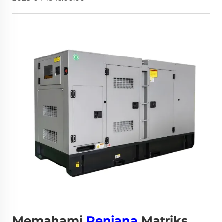
Memahami
Penjana
Matriks