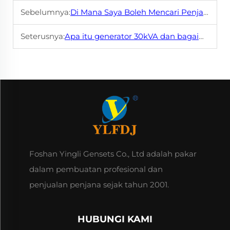
Sebelumnya:
Di Mana Saya Boleh Mencari Penjana Elektrik Diesel Yang Boleh Dipercayai?
Seterusnya:
Apa itu generator 30kVA dan bagaimana ia berfungsi?
Foshan Yingli Gensets Co., Ltd adalah pakar
dalam pembuatan profesional dan
penjualan penjana sejak tahun 2001.
HUBUNGI KAMI