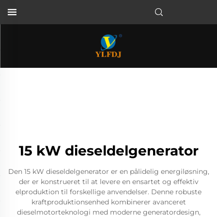
15 kW dieseldelgenerator
Den 15 kW dieseldelgenerator er en pålidelig energiløsning,
der er konstrueret til at levere en ensartet og effektiv
elproduktion til forskellige anvendelser. Denne robuste
kraftproduktionsenhed kombinerer avanceret
dieselmotorteknologi med moderne generatordesign,