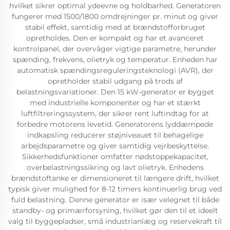
hvilket sikrer optimal ydeevne og holdbarhed. Generatoren
fungerer med 1500/1800 omdrejninger pr. minut og giver
stabil effekt, samtidig med at brændstofforbruget
opretholdes. Den er kompakt og har et avanceret
kontrolpanel, der overvåger vigtige parametre, herunder
spænding, frekvens, olietryk og temperatur. Enheden har
automatisk spændingsreguleringsteknologi (AVR), der
opretholder stabil udgang på trods af
belastningsvariationer. Den 15 kW-generator er bygget
med industrielle komponenter og har et stærkt
luftfiltreringssystem, der sikrer rent luftindtag for at
forbedre motorens levetid. Generatorens lyddæmpede
indkapsling reducerer støjniveauet til behagelige
arbejdsparametre og giver samtidig vejrbeskyttelse.
Sikkerhedsfunktioner omfatter nødstoppekapacitet,
overbelastningssikring og lavt olietryk. Enhedens
brændstoftanke er dimensioneret til længere drift, hvilket
typisk giver mulighed for 8-12 timers kontinuerlig brug ved
fuld belastning. Denne generator er især velegnet til både
standby- og primærforsyning, hvilket gør den til et ideelt
valg til byggepladser, små industrianlæg og reservekraft til