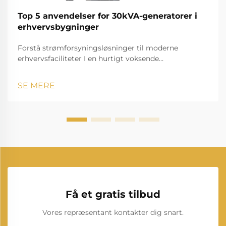
Top 5 anvendelser for 30kVA-generatorer i
erhvervsbygninger
Forstå strømforsyningsløsninger til moderne
erhvervsfaciliteter I en hurtigt voksende
forretningsverden er det afgørende at sikre en
konstant strømforsyning til erhvervsdrift. En 30 kVA
SE MERE
generator fungerer som en pålidelig
reservekraftløsning, der kan...
Få et gratis tilbud
Vores repræsentant kontakter dig snart.