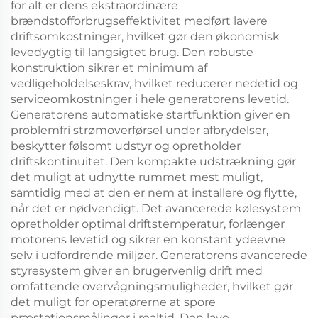
for alt er dens ekstraordinære
brændstofforbrugseffektivitet medført lavere
driftsomkostninger, hvilket gør den økonomisk
levedygtig til langsigtet brug. Den robuste
konstruktion sikrer et minimum af
vedligeholdelseskrav, hvilket reducerer nedetid og
serviceomkostninger i hele generatorens levetid.
Generatorens automatiske startfunktion giver en
problemfri strømoverførsel under afbrydelser,
beskytter følsomt udstyr og opretholder
driftskontinuitet. Den kompakte udstrækning gør
det muligt at udnytte rummet mest muligt,
samtidig med at den er nem at installere og flytte,
når det er nødvendigt. Det avancerede kølesystem
opretholder optimal driftstemperatur, forlænger
motorens levetid og sikrer en konstant ydeevne
selv i udfordrende miljøer. Generatorens avancerede
styresystem giver en brugervenlig drift med
omfattende overvågningsmuligheder, hvilket gør
det muligt for operatørerne at spore
præstationsmålinger i realtid. Den lave