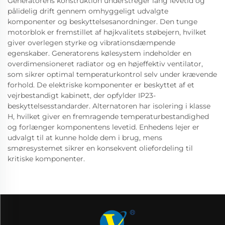
Generatorens konstruktion understreger lang levetid og
pålidelig drift gennem omhyggeligt udvalgte
komponenter og beskyttelsesanordninger. Den tunge
motorblok er fremstillet af højkvalitets støbejern, hvilket
giver overlegen styrke og vibrationsdæmpende
egenskaber. Generatorens kølesystem indeholder en
overdimensioneret radiator og en højeffektiv ventilator,
som sikrer optimal temperaturkontrol selv under krævende
forhold. De elektriske komponenter er beskyttet af et
vejrbestandigt kabinett, der opfylder IP23-
beskyttelsesstandarder. Alternatoren har isolering i klasse
H, hvilket giver en fremragende temperaturbestandighed
og forlænger komponentens levetid. Enhedens lejer er
udvalgt til at kunne holde dem i brug, mens
smøresystemet sikrer en konsekvent oliefordeling til
kritiske komponenter.