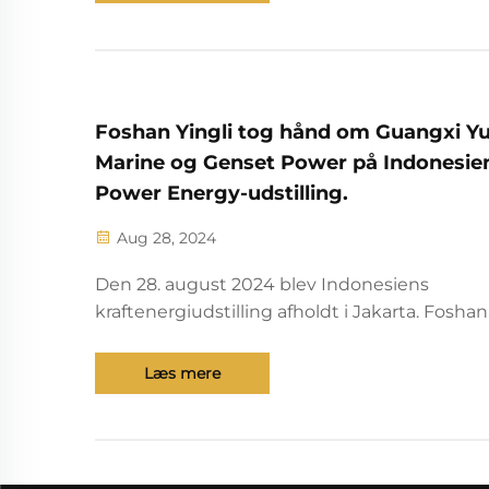
som vandt mange handlende. Op til n...
Foshan Yingli tog hånd om Guangxi Y
Marine og Genset Power på Indonesie
Power Energy-udstilling.
Aug 28, 2024
Den 28. august 2024 blev Indonesiens
kraftenergiudstilling afholdt i Jakarta. Foshan
Yingli sluttede sig sammen med Guangxi Yu
Marine og Genset Power i denne udstilling o
Læs mere
fokus for opmærksomheden. I denne udstill
viser vi Guangxi Yuchai YC12VT...