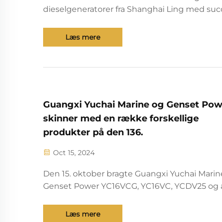
dieselgeneratorer fra Shanghai Ling med suc
sendt til Cambodja for at hjælpe med at grav
kanalen.
Læs mere
Guangxi Yuchai Marine og Genset Pow
skinner med en række forskellige
produkter på den 136.
Oct 15, 2024
Den 15. oktober bragte Guangxi Yuchai Marin
Genset Power YC16VCG, YC16VC, YCDV25 og 
produkter til at skinne på den 136. Kina Impo
Eksport Messen (herefter benævnt "Canton Fa
Læs mere