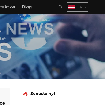
takt os
Blog
DA
Seneste nyt
nce