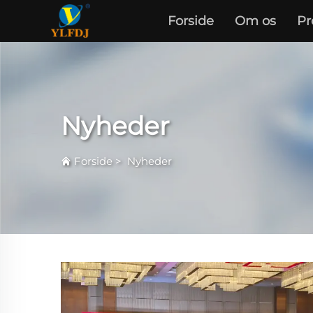
Forside
Om os
Pr
Nyheder
Forside
>
Nyheder