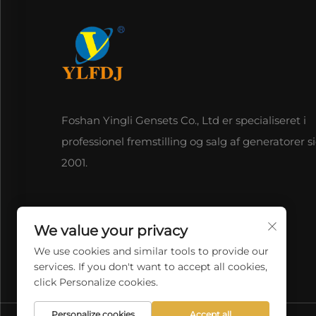
Foshan Yingli Gensets Co., Ltd er specialiseret i
professionel fremstilling og salg af generatorer s
2001.
We value your privacy
We use cookies and similar tools to provide our
services. If you don't want to accept all cookies,
click Personalize cookies.
Personalize cookies
Accept all