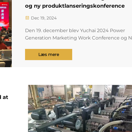
og ny produktlanseringskonference
Dec 19, 2024
Den 19. december blev Yuchai 2024 Power
Generation Marketing Work Conference og 
Product Launch Conference afholdt i Xi'an i
Shaanxi-provinsen. Yuchai Stock Division Sen
Læs mere
Vice President, Yuchai skib elektrisk
generaldirektør Ning Xingyong, skib vælges...
 at