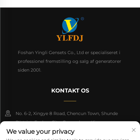
Foshan Yingli Gensets Co., Ltd er specialiseret i
professionel fremstilling og salg af generatorer
siden 2001.
KONTAKT OS
No. 6-2, Xingye 8 Road, Chencun Town, Shunde
District, Foshan City, Guangdong, Kina.
We value your privacy
8618676517177