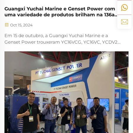
Guangxi Yuchai Marine e Genset Power com
uma variedade de produtos brilham na 136a
Feira de Cantão
Oct 15, 2024
Em 15 de outubro, a Guangxi Yuchai Marine e a
Genset Power trouxeram YC16VCG, YC16VC, YCDV25
e outros produtos para brilhar na 136a Feira de
Importação e Exportação da China (doravante
chamada de "Feira de Cantão"), que ganhou o favor
de muitos comerciantes. Até n...