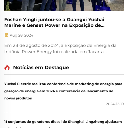
Foshan Yingli juntou-se a Guangxi Yuchai
Marine e Genset Power na Exposição de
Energia da Indônia.
Aug 28, 2024
Em 28 de agosto de 2024, a Exposição de Energia da
Indônia Power Energy foi realizada em Jacarta.
Foshan Yingli juntou-se a Guangxi Yuchai Marine e
Genset Power nesta exposição, e tornou-se o foco da
Notícias em Destaque
atenção. Nesta exposição mostramos Guangxi Yuchai
YC12VT...
Yuchai Electric realizou conferência de marketing de energia para
geração de energia em 2024 e conferência de lançamento de
novos produtos
2024-12-19
11 conjuntos de geradores diesel de Shanghai Lingzhong ajudaram