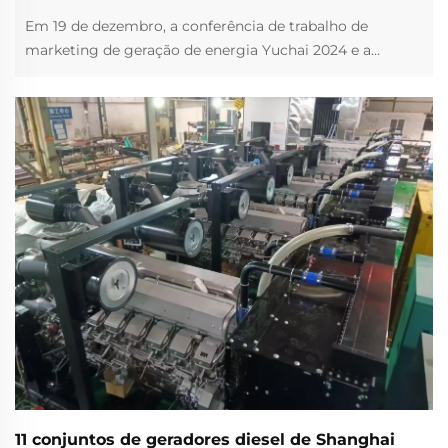
Em 19 de dezembro, a conferência de trabalho de
marketing de geração de energia Yuchai 2024 e a
conferência de lançamento de novos produtos foram
realizadas em Xi'an, província de Shaanxi. Vice-
presidente sênior da Divisão de Ativos Yuchai, gerente
geral da empresa de eletricidade da nave Yuchai Ning
Xingyong, eleito da nave...
11 conjuntos de geradores diesel de Shanghai