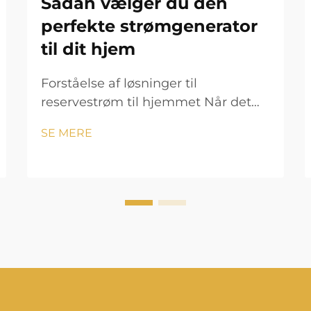
Sådan vælger du den
perfekte strømgenerator
til dit hjem
Forståelse af løsninger til
reservestrøm til hjemmet Når det
kommer til at sikre dit hems
SE MERE
energisikkerhed, fungerer en
strømgenerator som din ultimative
beskyttelse mod uventede
strømafbrydelser og nødsituationer.
Uanset om du bor i et område, der
er udsat for naturkatastrofer, eller...