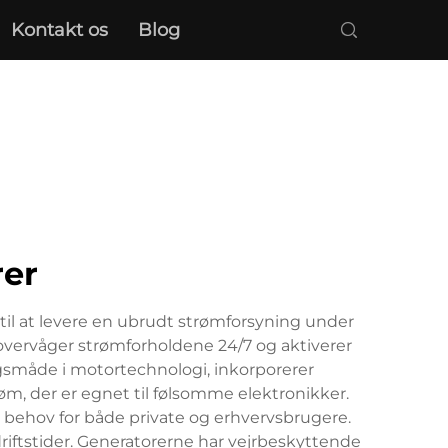
Kontakt os
Blog
er
til at levere en ubrudt strømforsyning under
overvåger strømforholdene 24/7 og aktiverer
småde i motortechnologi, inkorporerer
øm, der er egnet til følsomme elektronikker.
se behov for både private og erhvervsbrugere.
riftstider. Generatorerne har vejrbeskyttende