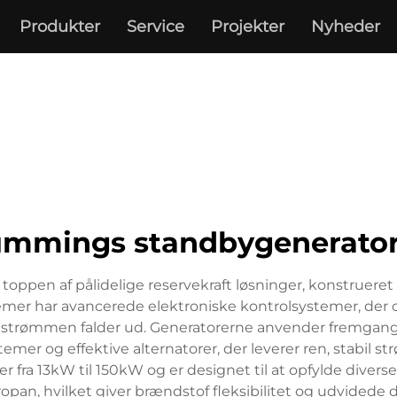
Produkter
Service
Projekter
Nyheder
ummings standbygenerator
ppen af pålidelige reservekraft løsninger, konstrueret 
temer har avancerede elektroniske kontrolsystemer, der 
etstrømmen falder ud. Generatorerne anvender fremgang
 og effektive alternatorer, der leverer ren, stabil str
uer fra 13kW til 150kW og er designet til at opfylde diver
pan, hvilket giver brændstof fleksibilitet og udvidede d