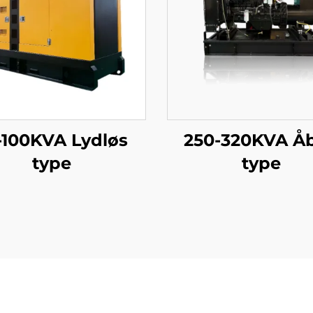
-100KVA Lydløs
250-320KVA Å
type
type