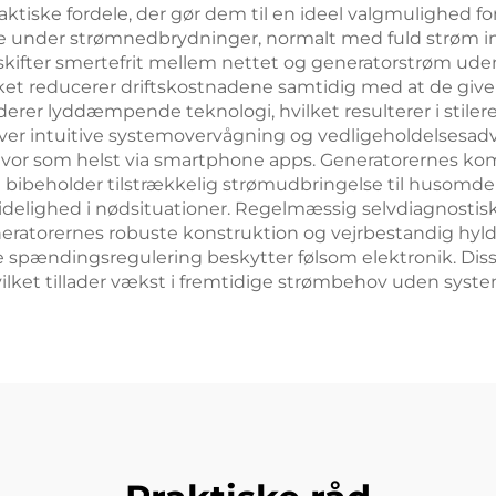
tiske fordele, der gør dem til en ideel valgmulighed for 
se under strømnedbrydninger, normalt med fuld strøm in
kifter smertefrit mellem nettet og generatorstrøm uden
lket reducerer driftskostnadene samtidig med at de giv
erer lyddæmpende teknologi, hvilket resulterer i stiler
iver intuitive systemovervågning og vedligeholdelsesadv
 hvor som helst via smartphone apps. Generatorernes k
 de bibeholder tilstrækkelig strømudbringelse til husom
idelighed i nødsituationer. Regelmæssig selvdiagnostis
eneratorernes robuste konstruktion og vejrbestandig hyld
e spændingsregulering beskytter følsom elektronik. Dis
lket tillader vækst i fremtidige strømbehov uden syste