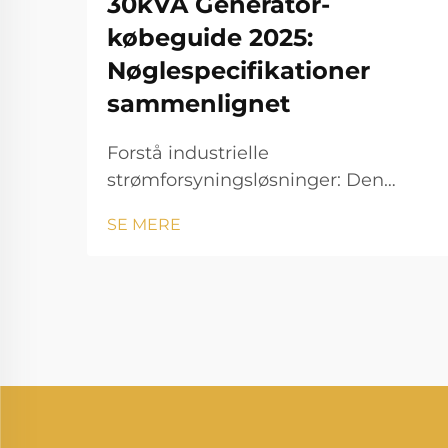
30kVA Generator-
købeguide 2025:
Nøglespecifikationer
sammenlignet
Forstå industrielle
strømforsyningsløsninger: Den
komplette 30 kVA
SE MERE
generatorvejledning Når det gælder
pålidelige strømforsyningsløsninger
til mellemstore erhvervsdrift,
byggepladser eller reservesystemer,
skiller en 30 kVA generator sig ud
som et alsidigt valg. ...