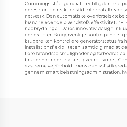
Cummings ståbi generatorer tilbyder flere prak
deres hurtige reaktionstid minimal afbrydel
netværk. Den automatiske overførselskæbe s
brancheledende brændstofs effektivitet, hvi
nedbrydninger. Deres innovativ design inklud
generatorer. Brugervenlige kontrolpaneler g
brugere kan kontrollere generatorstatus fra
installationsflexibiliteten, samtidig med at
flere brændstolsmuligheder og forbedret pål
brugerindgriben, hvilket giver ro i sindet. G
ekstreme vejrforhold, mens den sofistikered
gennem smart belastningsadministration, hvi