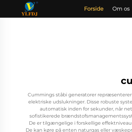
Forside
Om os
c
Cummings ståbi generatorer repræsenterer to
elektriske udslukninger. Disse robuste sys
automatisk inden for sekunder, når n
sofistikerede brændstofsmanagementssystemer
De er tilgængelige i forskellige effektnivea
De kan køre på enten naturgas eller væskepro