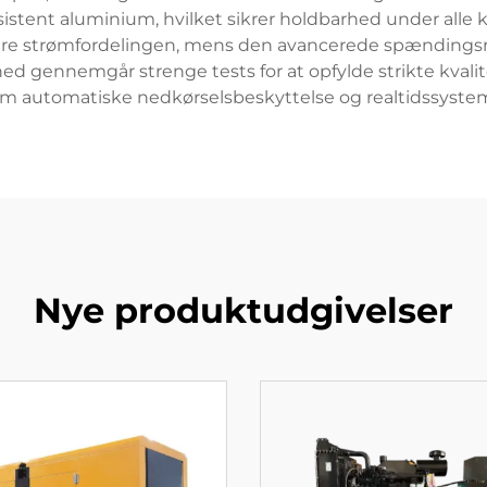
sistent aluminium, hvilket sikrer holdbarhed under alle k
ere strømfordelingen, mens den avancerede spændingsr
hed gennemgår strenge tests for at opfylde strikte kval
om automatiske nedkørselsbeskyttelse og realtidssyst
Nye produktudgivelser