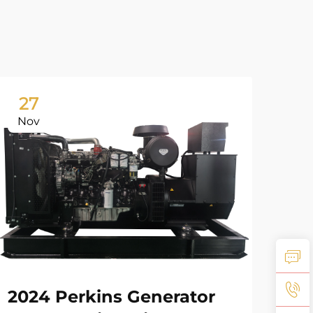
27
2
Nov
No
20
2024 Perkins Generator
kra