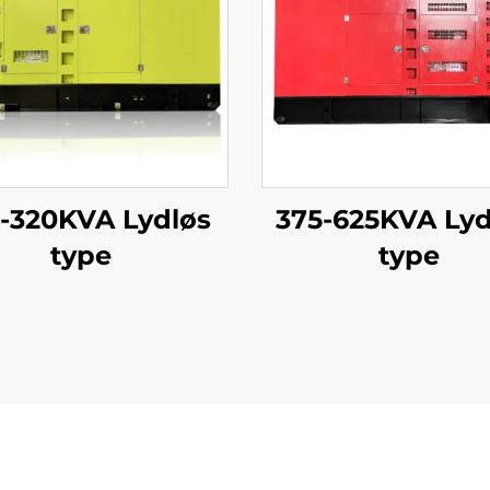
-320KVA Lydløs
375-625KVA Ly
type
type