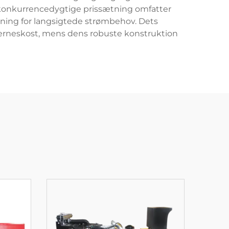
ens konkurrencedygtige prissætning omfatter
øsning for langsigtede strømbehov. Dets
ejerneskost, mens dens robuste konstruktion