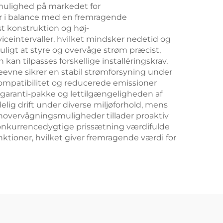
gmulighed på markedet for
ger i balance med en fremragende
st konstruktion og høj-
ceintervaller, hvilket mindsker nedetid og
ligt at styre og overvåge strøm præcist,
an tilpasses forskellige installéringskrav,
evne sikrer en stabil strømforsyning under
 kompatibilitet og reducerede emissioner
garanti-pakke og lettilgængeligheden af
elig drift under diverse miljøforhold, mens
overvågningsmuligheder tillader proaktiv
konkurrencedygtige prissætning værdifulde
tioner, hvilket giver fremragende værdi for