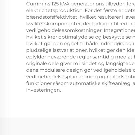
Cummins 125 kVA generator pris tilbyder fler
elektricitetsproduktion. For det første er d
brændstofsffektivitet, hvilket resulterer i la
kvalitetskomponenter, der bidrager til redu
vedligeholdelsesomkostninger. Integrationen
hvilket sikrer optimal ydelse og beskyttelse 
hvilket gør den egnet til både indendørs og
pludselige lastvariationer, hvilket gør den i
opfylder nuværende regler samtidig med at 
originale dele giver ro i sindet og langsigte
dens modulære design gør vedligeholdelse o
vedligeholdelsesplanlægning og realtidsopt
funktioner såsom automatiske skifteanlæg, a
investeringen.