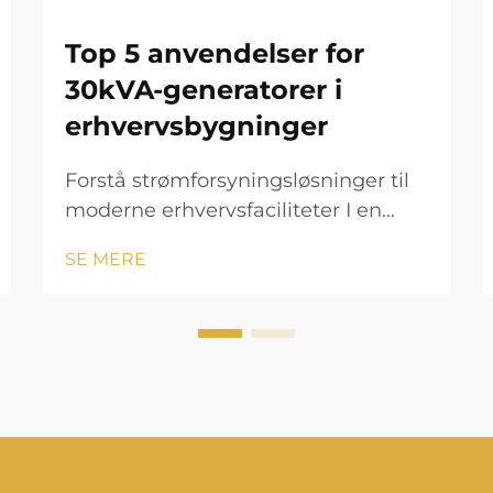
Top 5 anvendelser for
30kVA-generatorer i
erhvervsbygninger
Forstå strømforsyningsløsninger til
moderne erhvervsfaciliteter I en
hurtigt voksende forretningsverden
SE MERE
er det afgørende at sikre en
konstant strømforsyning til
erhvervsdrift. En 30 kVA generator
fungerer som en pålidelig
reservekraftløsning, der kan...