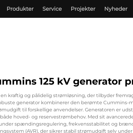
Produkter
Service
Projekter
Nyheder
ummins 125 kV generator pr
 kraftig og pålidelig strømløsning, der tilbyder fremrag
en robuste generator kombinerer den berømte Cummins-
rømudgift til forskellige anvendelser. Generatoren er uds
e både hoved- og reservestrømbehov. Med sit avancerede
erunder spændingsregulering, frekvensstabilitet og br
gsystem (AVR), der sikrer stabil strømudgift selv under 