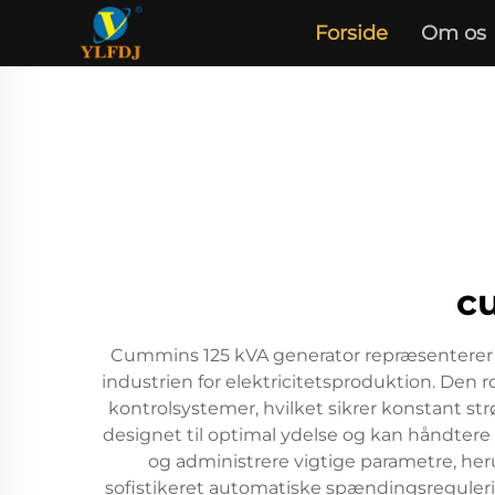
Forside
Om os
c
Cummins 125 kVA generator repræsenterer en
industrien for elektricitetsproduktion. D
kontrolsystemer, hvilket sikrer konstant st
designet til optimal ydelse og kan håndter
og administrere vigtige parametre, h
sofistikeret automatiske spændingsregulerin