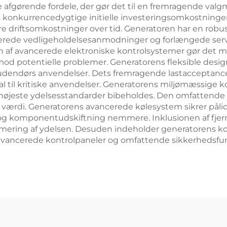
e afgørende fordele, der gør det til en fremragende val
ets konkurrencedygtige initielle investeringsomkostnin
vere driftsomkostninger over tid. Generatoren har en robu
cerede vedligeholdelsesanmodninger og forlængede servi
 af avancerede elektroniske kontrolsystemer gør det mu
mod potentielle problemer. Generatorens fleksible design k
 udendørs anvendelser. Dets fremragende lastacceptance
deal til kritiske anvendelser. Generatorens miljømæssige
højeste ydelsesstandarder bibeholdes. Den omfattende 
de værdi. Generatorens avancerede kølesystem sikrer pålid
g komponentudskiftning nemmere. Inklusionen af fjern
imering af ydelsen. Desuden indeholder generatorens 
vancerede kontrolpaneler og omfattende sikkerhedsfunk