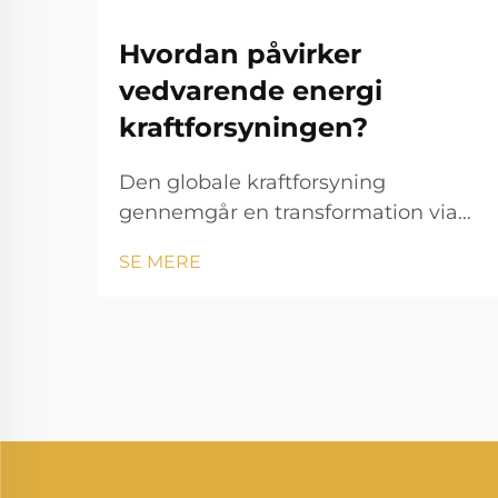
Hvordan påvirker
vedvarende energi
kraftforsyningen?
Den globale kraftforsyning
gennemgår en transformation via
ren energi. Produktionen af
SE MERE
elektricitet står over for en markant
forandring, da vedvarende energi
ændrer måden, hvorpå vi
producerer og forbruger strøm.
Denne udvikling repræsenterer en
af de mest betyd...