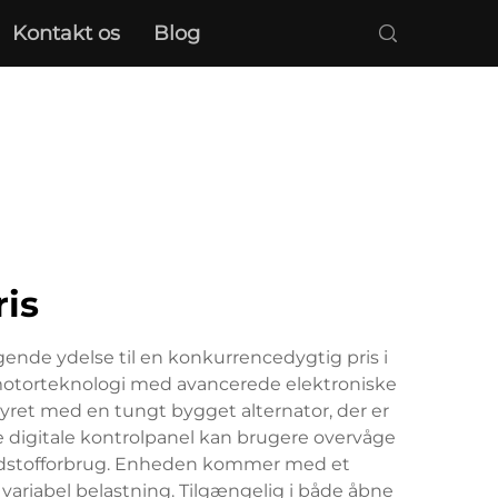
Kontakt os
Blog
is
ende ydelse til en konkurrencedygtig pris i
motorteknologi med avancerede elektroniske
tyret med en tungt bygget alternator, der er
 digitale kontrolpanel kan brugere overvåge
ændstofforbrug. Enheden kommer med et
variabel belastning. Tilgængelig i både åbne