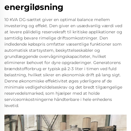
energiløsning
10 KVA DG-sættet giver en optimal balance mellem
investering og effekt. Den giver en usædvanlig værdi ved
at levere pålidelig reservekraft til kritiske applikationer og
samtidig bevare rimelige driftsomkostninger. Den
indledende købspris omfatter væsentlige funktioner som
automatisk startsystem, beskyttelseskabler og
grundlæggende overvågningskapaciteter, hvilket
eliminerer behovet for dyre opgraderinger. Generatorens
brændstofforbrug er typisk på 2-3 liter i timen ved fuld
belastning, hvilket sikrer en økonomisk drift på lang sigt.
Denne økonomiske effektivitet øges yderligere af de
minimale vedligeholdelseskrav og det bredt tilgængelige
reservedelsmarked, som hjælper med at holde
serviceomkostningerne håndterbare i hele enhedens
levetid.