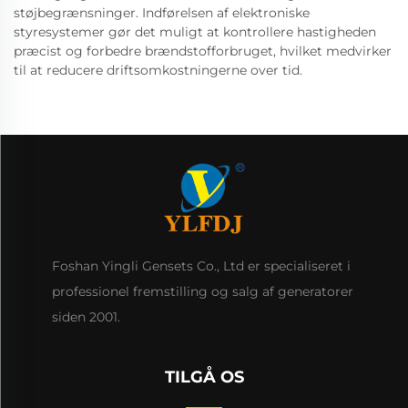
støjbegrænsninger. Indførelsen af elektroniske
styresystemer gør det muligt at kontrollere hastigheden
præcist og forbedre brændstofforbruget, hvilket medvirker
til at reducere driftsomkostningerne over tid.
Foshan Yingli Gensets Co., Ltd er specialiseret i
professionel fremstilling og salg af generatorer
siden 2001.
TILGÅ OS