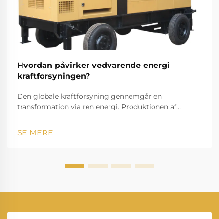
Hvordan påvirker vedvarende energi
kraftforsyningen?
Den globale kraftforsyning gennemgår en
transformation via ren energi. Produktionen af
elektricitet står over for en markant forandring, da
vedvarende energi ændrer måden, hvorpå vi
SE MERE
producerer og forbruger strøm. Denne udvikling
repræsenterer en af de mest betyd...