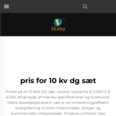
pris for 10 kv dg sæt
Prisen på et 10 KVA DG-sæt varierer typisk fra $ 2.000 til $
4.500, afhængigt af mærke, specifikationer og funktioner.
Dette dieseldelgenerator sæt er en omkostningseffektiv
energiløsning til små virksomheder, boliger og
kommercielle virksomheder. Priserne omfatter hele