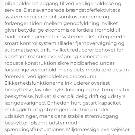
bibeholder let adgang til ved vedligeholdelse og
service. Dets avancerede brændstofeffektivitets
system reducerer driftsomkostningerne og
forlænger tiden mellem genopfyldning, hvilket
giver betydelige økonomiske fordele i forhold til
traditionelle generatoresystemer. Det integrerede
smart kontrol system tillader fjernovervågning og
automatiseret drift, hvilket reducerer behovet for
konstant manuel overvågning. Generatoren
robuste konstruktion sikre holdbarhed under
forskellige vejrforhold, mens dets modulære design
forenkler vedligeholdelses procedurer.
Sikkerhedsfunktionerne inkluderer overlast
beskyttelse, lav olie tryks lukning og høj temperatur
beskyttelse, hvilket sikrer pålidelig drift og udstyrs
længdevarighed. Enheden hurtigstart kapacitet
muliggør hurtig strømgenopretning under
udslukninger, mens dens stabile strømudgang
beskytter følsomt udstyr mod
spændingsfluktuationer. Miljømæssige overvejelser