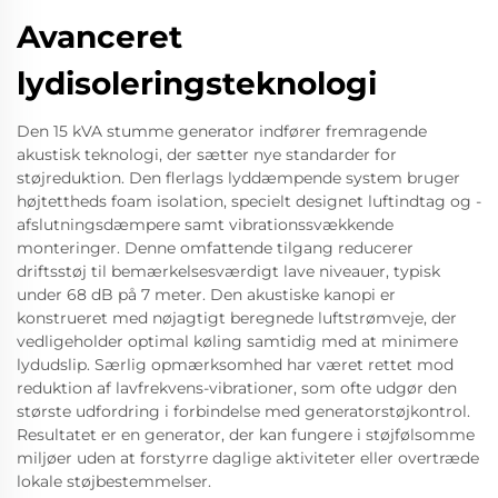
Avanceret
lydisoleringsteknologi
Den 15 kVA stumme generator indfører fremragende
akustisk teknologi, der sætter nye standarder for
støjreduktion. Den flerlags lyddæmpende system bruger
højtettheds foam isolation, specielt designet luftindtag og -
afslutningsdæmpere samt vibrationssvækkende
monteringer. Denne omfattende tilgang reducerer
driftsstøj til bemærkelsesværdigt lave niveauer, typisk
under 68 dB på 7 meter. Den akustiske kanopi er
konstrueret med nøjagtigt beregnede luftstrømveje, der
vedligeholder optimal køling samtidig med at minimere
lydudslip. Særlig opmærksomhed har været rettet mod
reduktion af lavfrekvens-vibrationer, som ofte udgør den
største udfordring i forbindelse med generatorstøjkontrol.
Resultatet er en generator, der kan fungere i støjfølsomme
miljøer uden at forstyrre daglige aktiviteter eller overtræde
lokale støjbestemmelser.