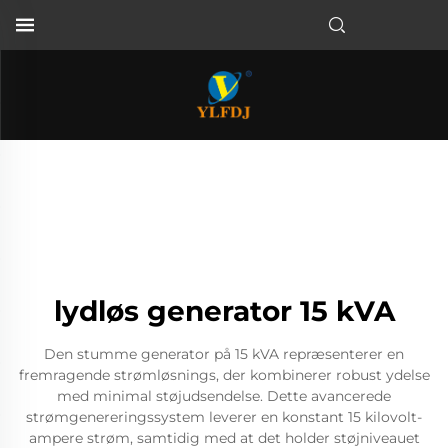
lydløs generator 15 kVA
Den stumme generator på 15 kVA repræsenterer en
fremragende strømløsnings, der kombinerer robust ydelse
med minimal støjudsendelse. Dette avancerede
strømgenereringssystem leverer en konstant 15 kilovolt-
ampere strøm, samtidig med at det holder støjniveauet