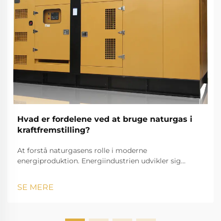
Hvad er fordelene ved at bruge naturgas i
kraftfremstilling?
At forstå naturgasens rolle i moderne
energiproduktion. Energiindustrien udvikler sig
hurtigt, og kraftværker, der anvender naturgas, er
blevet en bærende del af moderne elproduktion.
SE MERE
Mens nationer verden over søger renligere og mere
effektiv...