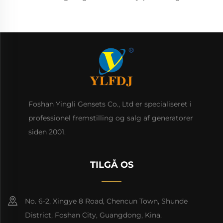
Foshan Yingli Gensets Co., Ltd er specialiseret i
professionel fremstilling og salg af generatorer
siden 2001.
TILGÅ OS
No. 6-2, Xingye 8 Road, Chencun Town, Shunde
District, Foshan City, Guangdong, Kina.