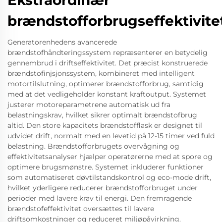
Ekstraordinær
brændstofforbrugseffektivite
Generatorenhedens avancerede
brændstofhåndteringssystem repræsenterer en betydelig
gennembrud i driftseffektivitet. Det præcist konstruerede
brændstofinjsjonssystem, kombineret med intelligent
motortilslutning, optimerer brændstofforbrug, samtidig
med at det vedligeholder konstant kraftoutput. Systemet
justerer motoreparametrene automatisk ud fra
belastningskrav, hvilket sikrer optimalt brændstofbrug
altid. Den store kapacitets brændstofflask er designet til
udvidet drift, normalt med en levetid på 12-15 timer ved fuld
belastning. Brændstofforbrugets overvågning og
effektivitetsanalyser hjælper operatørerne med at spore og
optimere brugsmønstre. Systemet inkluderer funktioner
som automatiseret døvtilstandskontrol og eco-mode drift,
hvilket yderligere reducerer brændstofforbruget under
perioder med lavere krav til energi. Den fremragende
brændstofeffektivitet oversættes til lavere
driftsomkostninger og reduceret miljøpåvirkning.