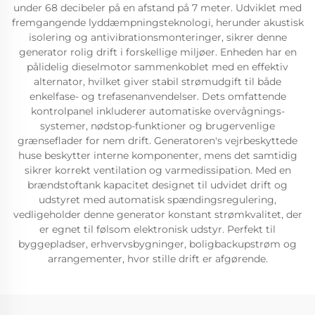
under 68 decibeler på en afstand på 7 meter. Udviklet med
fremgangende lyddæmpningsteknologi, herunder akustisk
isolering og antivibrationsmonteringer, sikrer denne
generator rolig drift i forskellige miljøer. Enheden har en
pålidelig dieselmotor sammenkoblet med en effektiv
alternator, hvilket giver stabil strømudgift til både
enkelfase- og trefasenanvendelser. Dets omfattende
kontrolpanel inkluderer automatiske overvågnings-
systemer, nødstop-funktioner og brugervenlige
grænseflader for nem drift. Generatoren's vejrbeskyttede
huse beskytter interne komponenter, mens det samtidig
sikrer korrekt ventilation og varmedissipation. Med en
brændstoftank kapacitet designet til udvidet drift og
udstyret med automatisk spændingsregulering,
vedligeholder denne generator konstant strømkvalitet, der
er egnet til følsom elektronisk udstyr. Perfekt til
byggepladser, erhvervsbygninger, boligbackupstrøm og
arrangementer, hvor stille drift er afgørende.