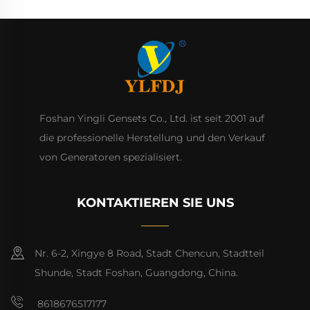
Foshan Yingli Gensets Co., Ltd. ist seit 2001 auf
die professionelle Herstellung und den Verkauf
von Generatoren spezialisiert.
KONTAKTIEREN SIE UNS
Nr. 6-2, Xingye 8 Road, Stadt Chencun, Stadtteil
Shunde, Stadt Foshan, Guangdong, China.
8618676517177