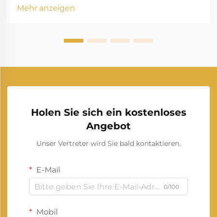
erneuerbare Energien die Art und Weise verändern,
Mehr anzeigen
wie wir Strom produzieren und verbrauchen. Diese
Veränderung stellt eine der bedeutendsten...
Holen Sie sich ein kostenloses
Angebot
Unser Vertreter wird Sie bald kontaktieren.
E-Mail
0/100
Mobil