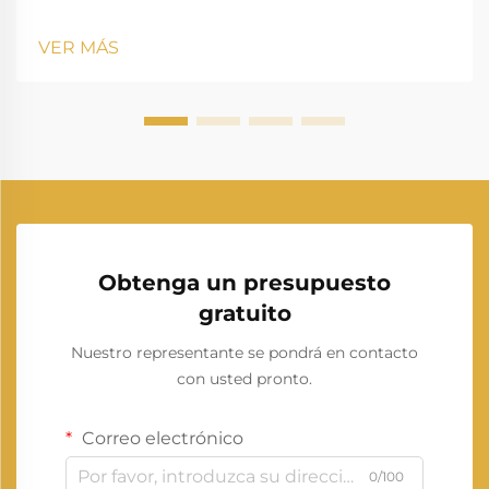
kVA requiere un enfoque sistemático para garantizar
un rendimiento óptimo y una mayor vida útil. Estas
VER MÁS
unidades de potencia sirven como sistemas de
respaldo críticos para empresas de tamaño
mediano,...
Obtenga un presupuesto
gratuito
Nuestro representante se pondrá en contacto
con usted pronto.
Correo electrónico
0/100