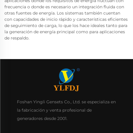
aplicaciones donde los requisitos de energía fluctúan con
frecuencia o donde es necesario un integración fluida con
otras fuentes de energía. Los sistemas también cuentan
con capacidades de inicio rápido y características eficientes
de seguimiento de carga, lo que los hace ideales tanto para
la generación de energía principal como para aplicaciones
de respaldo.
Foshan Yingli Gensets Co., Ltd. se especializa en
la fabricación y venta profesional de
generadores desde 2001.